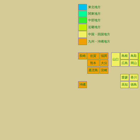
東北地方
関東地方
中部地方
近畿地方
中国・四国地方
九州・沖縄地方
長崎
佐賀
福岡
島根
鳥取
山口
熊本
大分
広島
岡山
鹿児島
宮崎
愛媛
香川
沖縄
高知
徳島