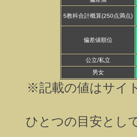
5教科合計概算(250点満点)
偏差値順位
公立/私立
男女
※記載の値はサイ
ひとつの目安とし