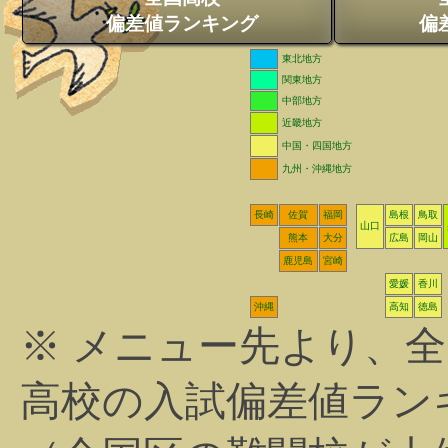
偏差値ランキング
偏
東北地方
関東地方
中部地方
近畿地方
中国・四国地方
九州・沖縄地方
長崎
佐賀
福岡
島根
鳥取
山口
熊本
大分
広島
岡山
鹿児島
宮崎
愛媛
香川
沖縄
高知
徳島
※ メニュー先より、
高校の入試偏差値ラン