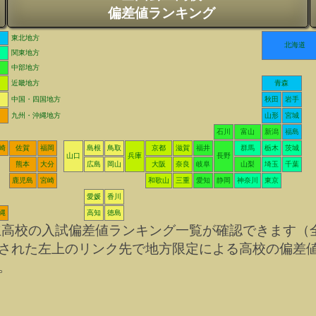
偏差値ランキング
東北地方
北海道
関東地方
中部地方
近畿地方
青森
中国・四国地方
秋田
岩手
九州・沖縄地方
山形
宮城
石川
富山
新潟
福島
崎
佐賀
福岡
島根
鳥取
京都
滋賀
福井
群馬
栃木
茨城
山口
兵庫
長野
熊本
大分
広島
岡山
大阪
奈良
岐阜
山梨
埼玉
千葉
鹿児島
宮崎
和歌山
三重
愛知
静岡
神奈川
東京
愛媛
香川
縄
高知
徳島
立高校の入試偏差値ランキング一覧が確認できます（
された左上のリンク先で地方限定による高校の偏差
。