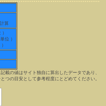
て計算
位 ）
科単位 ）
 ）
※記載の値はサイト独自に算出したデータであり、
ひとつの目安として参考程度にとどめてください。