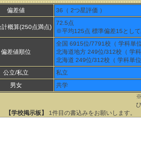
偏差値
36（
2
つ星評価 ）
72.5点
計概算(250点満点)
※平均125点 標準偏差15とし
全国 6915位/7791校（ 学科単
偏差値順位
北海道地方 249位/312校（ 学
北海道 249位/312校（ 学科単位
公立/私立
私立
男女
共学
【学校掲示板】
1
件目の書込みをお願いします。