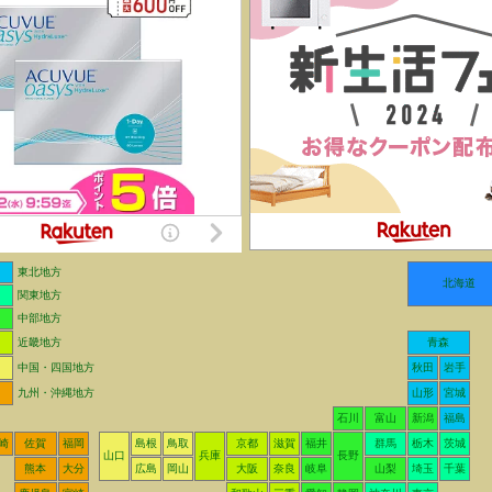
東北地方
北海道
関東地方
中部地方
近畿地方
青森
中国・四国地方
秋田
岩手
九州・沖縄地方
山形
宮城
石川
富山
新潟
福島
崎
佐賀
福岡
島根
鳥取
京都
滋賀
福井
群馬
栃木
茨城
山口
兵庫
長野
熊本
大分
広島
岡山
大阪
奈良
岐阜
山梨
埼玉
千葉