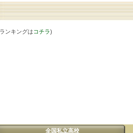
値ランキングは
コチラ
)
全国私立高校