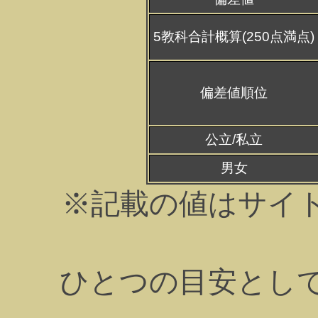
5教科合計概算(250点満点)
偏差値順位
公立/私立
男女
※記載の値はサイ
ひとつの目安とし