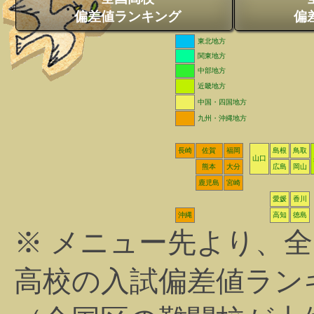
偏差値ランキング
偏
東北地方
関東地方
中部地方
近畿地方
中国・四国地方
九州・沖縄地方
長崎
佐賀
福岡
島根
鳥取
山口
熊本
大分
広島
岡山
鹿児島
宮崎
愛媛
香川
沖縄
高知
徳島
※ メニュー先より、
高校の入試偏差値ラン