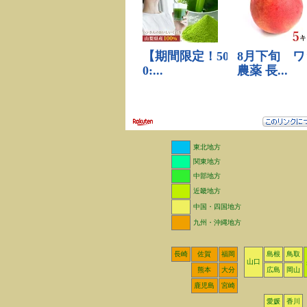
東北地方
関東地方
中部地方
近畿地方
中国・四国地方
九州・沖縄地方
長崎
佐賀
福岡
島根
鳥取
山口
熊本
大分
広島
岡山
鹿児島
宮崎
愛媛
香川