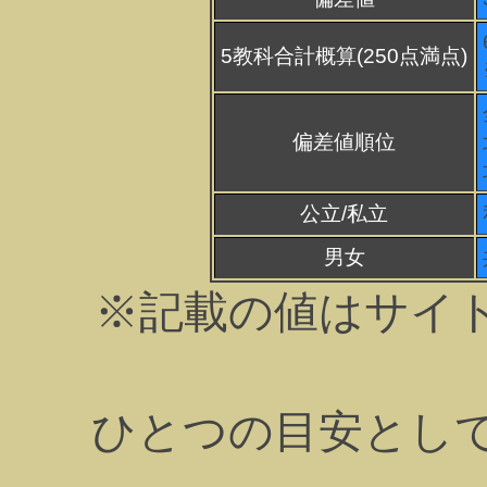
5教科合計概算(250点満点)
偏差値順位
公立/私立
男女
※記載の値はサイ
ひとつの目安とし