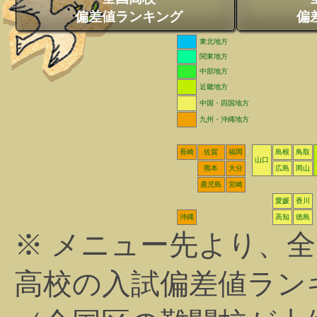
偏差値ランキング
偏
東北地方
関東地方
中部地方
近畿地方
中国・四国地方
九州・沖縄地方
長崎
佐賀
福岡
島根
鳥取
山口
熊本
大分
広島
岡山
鹿児島
宮崎
愛媛
香川
沖縄
高知
徳島
※ メニュー先より、
高校の入試偏差値ラン