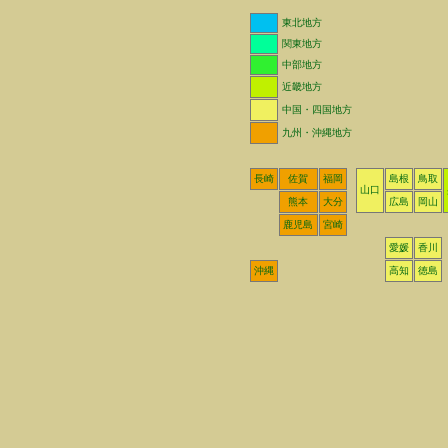
東北地方
関東地方
中部地方
近畿地方
中国・四国地方
九州・沖縄地方
長崎
佐賀
福岡
島根
鳥取
山口
熊本
大分
広島
岡山
鹿児島
宮崎
愛媛
香川
沖縄
高知
徳島