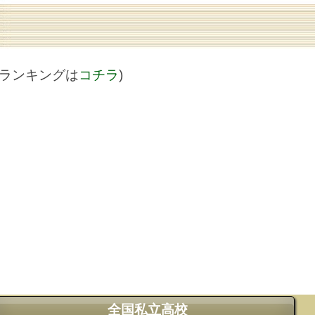
値ランキングは
コチラ
)
全国私立高校