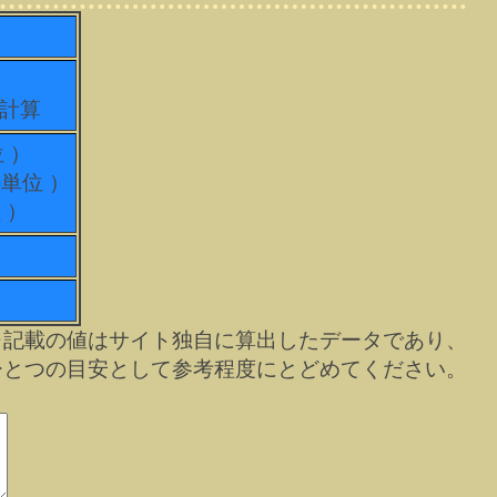
て計算
位 ）
科単位 ）
 ）
※記載の値はサイト独自に算出したデータであり、
ひとつの目安として参考程度にとどめてください。