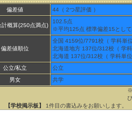
偏差値
44（
2
つ星評価 ）
102.5点
計概算(250点満点)
※平均125点 標準偏差15とし
全国 4159位/7791校（ 学科単
偏差値順位
北海道地方 137位/312校（ 学
北海道 137位/312校（ 学科単位
公立/私立
公立
男女
共学
【学校掲示板】
1
件目の書込みをお願いします。