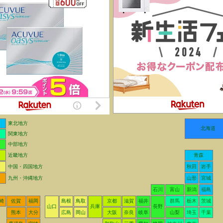
東北地方
北海道
関東地方
中部地方
近畿地方
青森
中国・四国地方
秋田
岩手
九州・沖縄地方
山形
宮城
石川
富山
新潟
福島
崎
佐賀
福岡
島根
鳥取
京都
滋賀
福井
群馬
栃木
茨城
山口
兵庫
長野
熊本
大分
広島
岡山
大阪
奈良
岐阜
山梨
埼玉
千葉