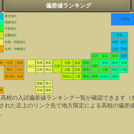
偏差値ランキング
東北地方
北海道
関東地方
中部地方
近畿地方
青森
中国・四国地方
秋田
岩手
九州・沖縄地方
山形
宮城
石川
富山
新潟
福島
崎
佐賀
福岡
島根
鳥取
京都
滋賀
福井
群馬
栃木
茨城
山口
兵庫
長野
熊本
大分
広島
岡山
大阪
奈良
岐阜
山梨
埼玉
千葉
鹿児島
宮崎
和歌山
三重
愛知
静岡
神奈川
東京
愛媛
香川
縄
高知
徳島
立高校の入試偏差値ランキング一覧が確認できます（
された左上のリンク先で地方限定による高校の偏差
。