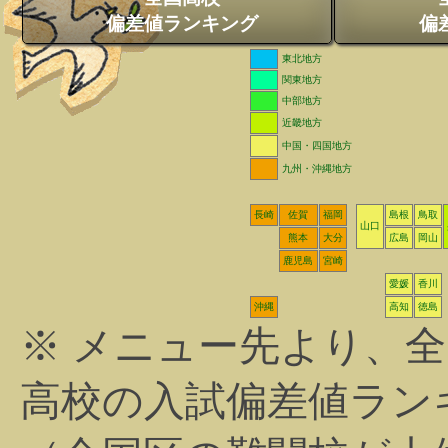
偏差値ランキング
偏
東北地方
関東地方
中部地方
近畿地方
中国・四国地方
九州・沖縄地方
長崎
佐賀
福岡
島根
鳥取
山口
熊本
大分
広島
岡山
鹿児島
宮崎
愛媛
香川
沖縄
高知
徳島
※ メニュー先より、
高校の入試偏差値ラン