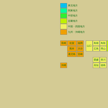
東北地方
関東地方
中部地方
近畿地方
中国・四国地方
九州・沖縄地方
長崎
佐賀
福岡
島根
鳥取
山口
熊本
大分
広島
岡山
鹿児島
宮崎
愛媛
香川
沖縄
高知
徳島