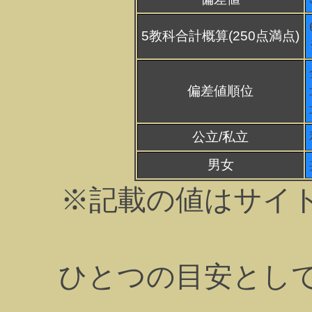
5教科合計概算(250点満点)
偏差値順位
公立/私立
男女
※記載の値はサイ
ひとつの目安とし