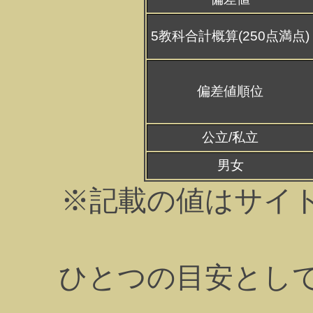
5教科合計概算(250点満点)
偏差値順位
公立/私立
男女
※記載の値はサイ
ひとつの目安とし