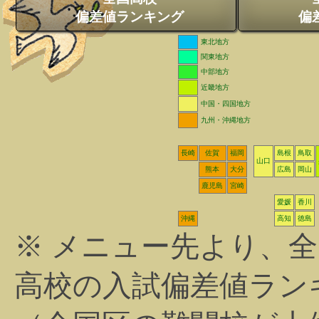
偏差値ランキング
偏
東北地方
関東地方
中部地方
近畿地方
中国・四国地方
九州・沖縄地方
長崎
佐賀
福岡
島根
鳥取
山口
熊本
大分
広島
岡山
鹿児島
宮崎
愛媛
香川
沖縄
高知
徳島
※ メニュー先より、
高校の入試偏差値ラン