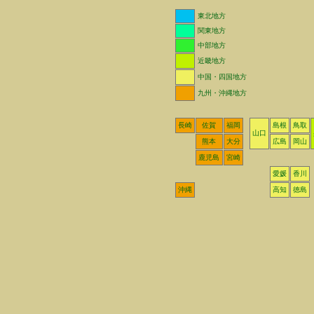
東北地方
関東地方
中部地方
近畿地方
中国・四国地方
九州・沖縄地方
長崎
佐賀
福岡
島根
鳥取
山口
熊本
大分
広島
岡山
鹿児島
宮崎
愛媛
香川
沖縄
高知
徳島