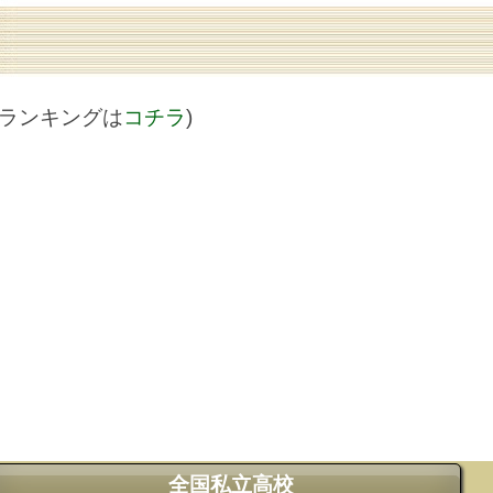
値ランキングは
コチラ
)
全国私立高校