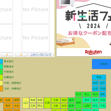
東北地方
北海道
関東地方
中部地方
近畿地方
青森
中国・四国地方
秋田
岩手
九州・沖縄地方
山形
宮城
石川
富山
新潟
福島
崎
佐賀
福岡
島根
鳥取
京都
滋賀
福井
群馬
栃木
茨城
山口
兵庫
長野
熊本
大分
広島
岡山
大阪
奈良
岐阜
山梨
埼玉
千葉