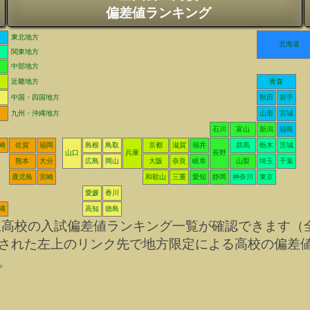
偏差値ランキング
東北地方
北海道
関東地方
中部地方
近畿地方
青森
中国・四国地方
秋田
岩手
九州・沖縄地方
山形
宮城
石川
富山
新潟
福島
崎
佐賀
福岡
島根
鳥取
京都
滋賀
福井
群馬
栃木
茨城
山口
兵庫
長野
熊本
大分
広島
岡山
大阪
奈良
岐阜
山梨
埼玉
千葉
鹿児島
宮崎
和歌山
三重
愛知
静岡
神奈川
東京
愛媛
香川
縄
高知
徳島
立高校の入試偏差値ランキング一覧が確認できます（
された左上のリンク先で地方限定による高校の偏差
。