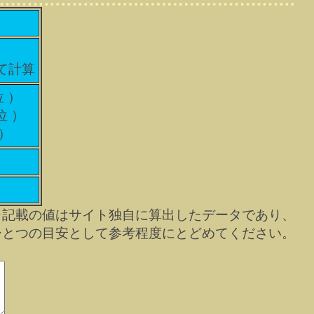
して計算
位 ）
位 ）
 ）
※記載の値はサイト独自に算出したデータであり、
ひとつの目安として参考程度にとどめてください。