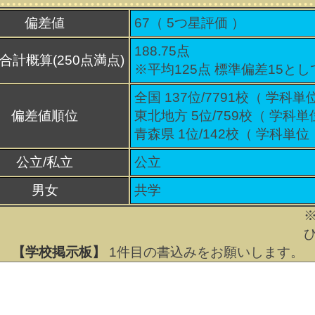
偏差値
67（
5
つ星評価 ）
188.75点
合計概算(250点満点)
※平均125点 標準偏差15と
全国 137位/7791校（ 学科単
偏差値順位
東北地方 5位/759校（ 学科単
青森県 1位/142校（ 学科単位
公立/私立
公立
男女
共学
【学校掲示板】
1
件目の書込みをお願いします。