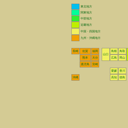
東北地方
関東地方
中部地方
近畿地方
中国・四国地方
九州・沖縄地方
長崎
佐賀
福岡
島根
鳥取
山口
熊本
大分
広島
岡山
鹿児島
宮崎
愛媛
香川
沖縄
高知
徳島