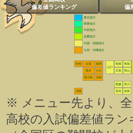
偏差値ランキング
偏
東北地方
関東地方
中部地方
近畿地方
中国・四国地方
九州・沖縄地方
長崎
佐賀
福岡
島根
鳥取
山口
熊本
大分
広島
岡山
鹿児島
宮崎
愛媛
香川
沖縄
高知
徳島
※ メニュー先より、
高校の入試偏差値ラン