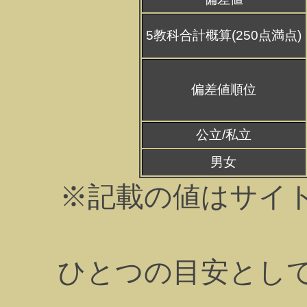
5教科合計概算(250点満点)
偏差値順位
公立/私立
男女
※記載の値はサイ
ひとつの目安とし