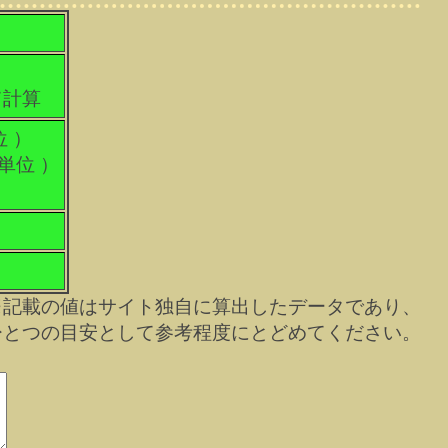
て計算
位 ）
科単位 ）
）
※記載の値はサイト独自に算出したデータであり、
ひとつの目安として参考程度にとどめてください。