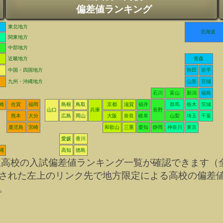
偏差値ランキング
東北地方
北海道
関東地方
中部地方
近畿地方
青森
中国・四国地方
秋田
岩手
九州・沖縄地方
山形
宮城
石川
富山
新潟
福島
崎
佐賀
福岡
島根
鳥取
京都
滋賀
福井
群馬
栃木
茨城
山口
兵庫
長野
熊本
大分
広島
岡山
大阪
奈良
岐阜
山梨
埼玉
千葉
鹿児島
宮崎
和歌山
三重
愛知
静岡
神奈川
東京
愛媛
香川
縄
高知
徳島
立高校の入試偏差値ランキング一覧が確認できます（
された左上のリンク先で地方限定による高校の偏差
。