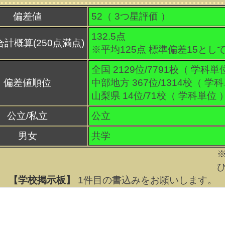
偏差値
52（
3
つ星評価 ）
132.5点
合計概算(250点満点)
※平均125点 標準偏差15とし
全国 2129位/7791校（ 学科単
偏差値順位
中部地方 367位/1314校（ 学
山梨県 14位/71校（ 学科単位 
公立/私立
公立
男女
共学
【学校掲示板】
1
件目の書込みをお願いします。