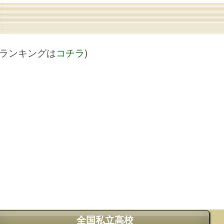
値ランキングは
コチラ
)
全国私立高校