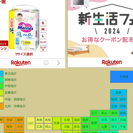
東北地方
北海道
関東地方
中部地方
近畿地方
青森
中国・四国地方
秋田
岩手
九州・沖縄地方
山形
宮城
石川
富山
新潟
福島
崎
佐賀
福岡
島根
鳥取
京都
滋賀
福井
群馬
栃木
茨城
山口
兵庫
長野
熊本
大分
広島
岡山
大阪
奈良
岐阜
山梨
埼玉
千葉