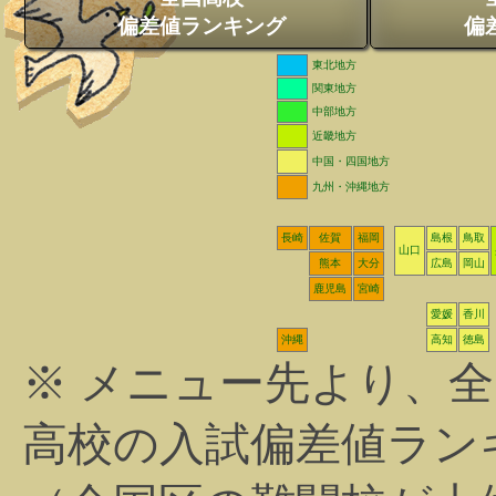
偏差値ランキング
偏
東北地方
関東地方
中部地方
近畿地方
中国・四国地方
九州・沖縄地方
長崎
佐賀
福岡
島根
鳥取
山口
熊本
大分
広島
岡山
鹿児島
宮崎
愛媛
香川
沖縄
高知
徳島
※ メニュー先より、
高校の入試偏差値ラン