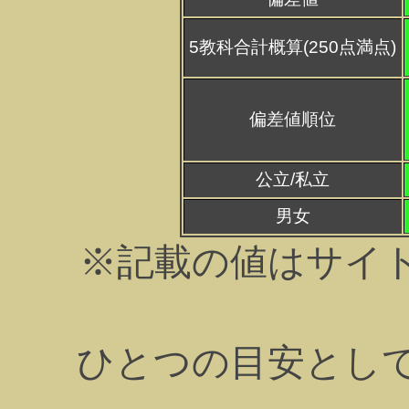
5教科合計概算(250点満点)
偏差値順位
公立/私立
男女
※記載の値はサイ
ひとつの目安とし