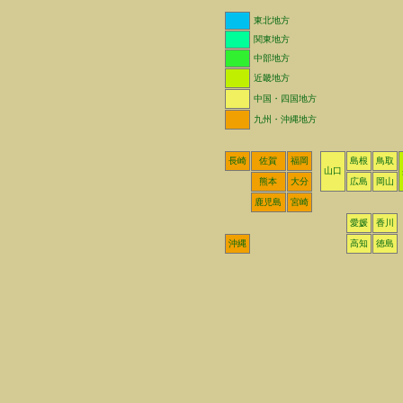
東北地方
関東地方
中部地方
近畿地方
中国・四国地方
九州・沖縄地方
長崎
佐賀
福岡
島根
鳥取
山口
熊本
大分
広島
岡山
鹿児島
宮崎
愛媛
香川
沖縄
高知
徳島