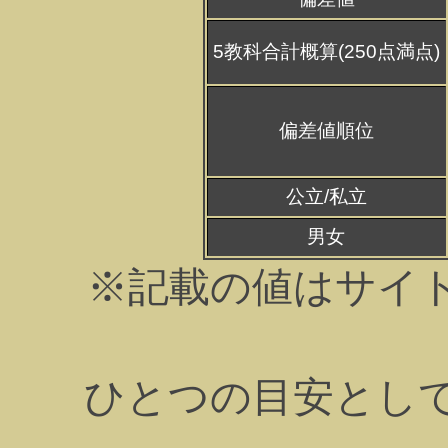
5教科合計概算(250点満点)
偏差値順位
公立/私立
男女
※記載の値はサイ
ひとつの目安とし