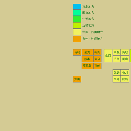
東北地方
関東地方
中部地方
近畿地方
中国・四国地方
九州・沖縄地方
長崎
佐賀
福岡
島根
鳥取
山口
熊本
大分
広島
岡山
鹿児島
宮崎
愛媛
香川
沖縄
高知
徳島