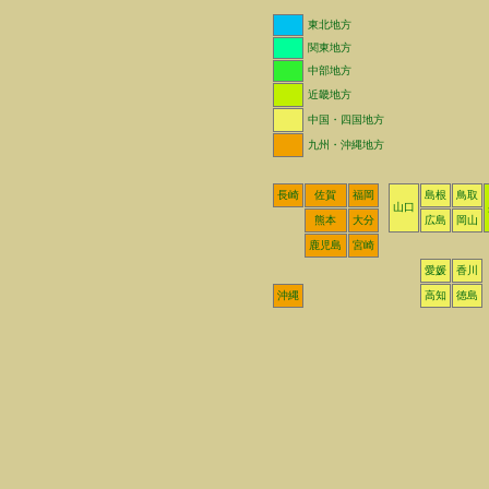
東北地方
関東地方
中部地方
近畿地方
中国・四国地方
九州・沖縄地方
長崎
佐賀
福岡
島根
鳥取
山口
熊本
大分
広島
岡山
鹿児島
宮崎
愛媛
香川
沖縄
高知
徳島