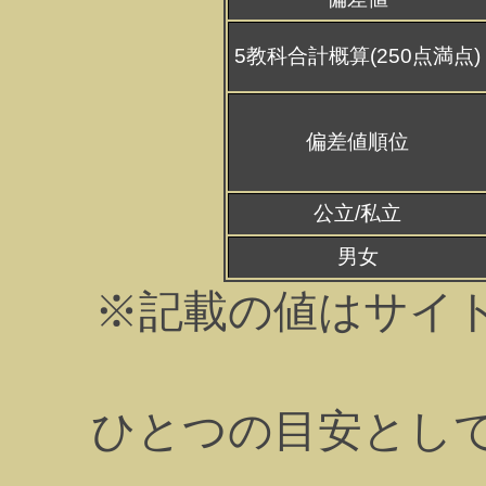
5教科合計概算(250点満点)
偏差値順位
公立/私立
男女
※記載の値はサイ
ひとつの目安とし