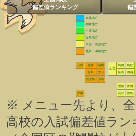
偏差値ランキング
偏
東北地方
関東地方
中部地方
近畿地方
中国・四国地方
九州・沖縄地方
長崎
佐賀
福岡
島根
鳥取
山口
熊本
大分
広島
岡山
鹿児島
宮崎
愛媛
香川
沖縄
高知
徳島
※ メニュー先より、
高校の入試偏差値ラン