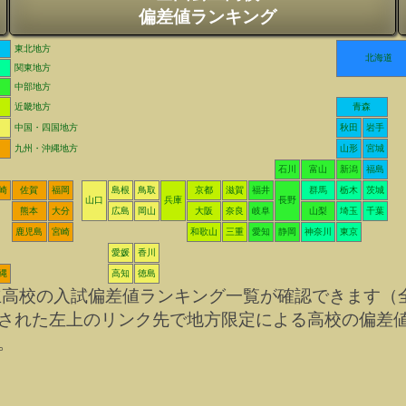
偏差値ランキング
東北地方
北海道
関東地方
中部地方
近畿地方
青森
中国・四国地方
秋田
岩手
九州・沖縄地方
山形
宮城
石川
富山
新潟
福島
崎
佐賀
福岡
島根
鳥取
京都
滋賀
福井
群馬
栃木
茨城
山口
兵庫
長野
熊本
大分
広島
岡山
大阪
奈良
岐阜
山梨
埼玉
千葉
鹿児島
宮崎
和歌山
三重
愛知
静岡
神奈川
東京
愛媛
香川
縄
高知
徳島
立高校の入試偏差値ランキング一覧が確認できます（
された左上のリンク先で地方限定による高校の偏差
。