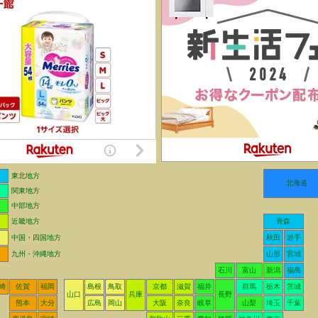
東北地方
北海道
関東地方
中部地方
近畿地方
青森
中国・四国地方
秋田
岩手
九州・沖縄地方
山形
宮城
石川
富山
新潟
福島
崎
佐賀
福岡
島根
鳥取
京都
滋賀
福井
群馬
栃木
茨城
山口
兵庫
長野
熊本
大分
広島
岡山
大阪
奈良
岐阜
山梨
埼玉
千葉