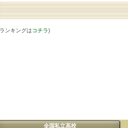
値ランキングは
コチラ
)
全国私立高校