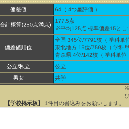
偏差値
64（
4
つ星評価 ）
177.5点
合計概算(250点満点)
※平均125点 標準偏差15と
全国 345位/7791校（ 学科単
偏差値順位
東北地方 15位/759校（ 学科
青森県 4位/142校（ 学科単位
公立/私立
公立
男女
共学
【学校掲示板】
1
件目の書込みをお願いします。