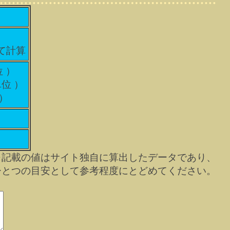
して計算
位 ）
単位 ）
 ）
※記載の値はサイト独自に算出したデータであり、
ひとつの目安として参考程度にとどめてください。