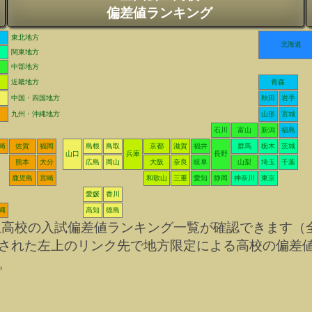
偏差値ランキング
東北地方
北海道
関東地方
中部地方
近畿地方
青森
中国・四国地方
秋田
岩手
九州・沖縄地方
山形
宮城
石川
富山
新潟
福島
崎
佐賀
福岡
島根
鳥取
京都
滋賀
福井
群馬
栃木
茨城
山口
兵庫
長野
熊本
大分
広島
岡山
大阪
奈良
岐阜
山梨
埼玉
千葉
鹿児島
宮崎
和歌山
三重
愛知
静岡
神奈川
東京
愛媛
香川
縄
高知
徳島
立高校の入試偏差値ランキング一覧が確認できます（
された左上のリンク先で地方限定による高校の偏差
。