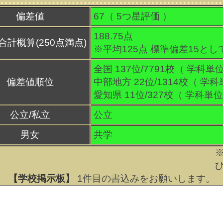
偏差値
67（
5
つ星評価 ）
188.75点
合計概算(250点満点)
※平均125点 標準偏差15とし
全国 137位/7791校（ 学科単位
偏差値順位
中部地方 22位/1314校（ 学科
愛知県 11位/327校（ 学科単位
公立/私立
公立
男女
共学
【学校掲示板】
1
件目の書込みをお願いします。