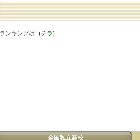
値ランキングは
コチラ
)
全国私立高校