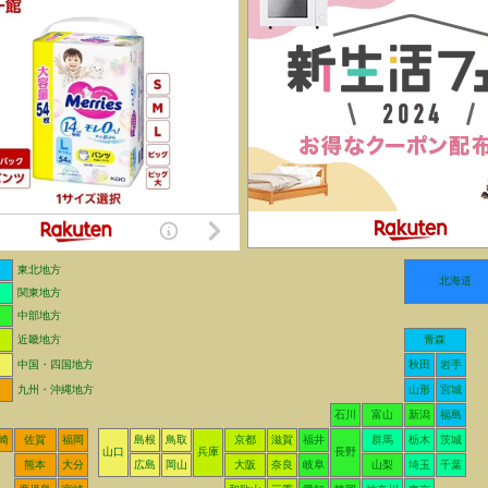
東北地方
北海道
関東地方
中部地方
近畿地方
青森
中国・四国地方
秋田
岩手
九州・沖縄地方
山形
宮城
石川
富山
新潟
福島
崎
佐賀
福岡
島根
鳥取
京都
滋賀
福井
群馬
栃木
茨城
山口
兵庫
長野
熊本
大分
広島
岡山
大阪
奈良
岐阜
山梨
埼玉
千葉