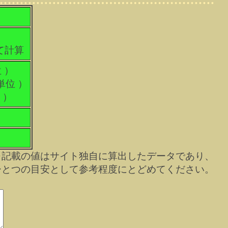
て計算
 ）
単位 ）
 ）
※記載の値はサイト独自に算出したデータであり、
ひとつの目安として参考程度にとどめてください。