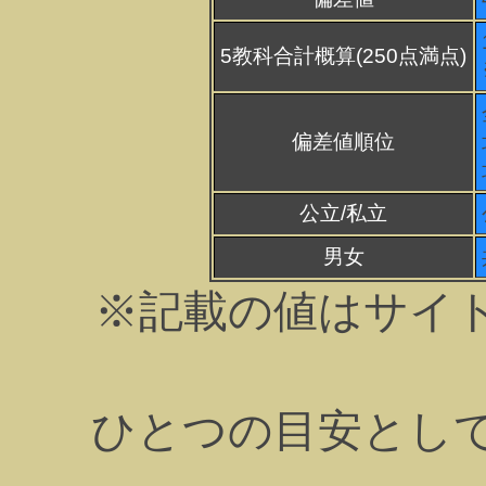
5教科合計概算(250点満点)
偏差値順位
公立/私立
男女
※記載の値はサイ
ひとつの目安とし