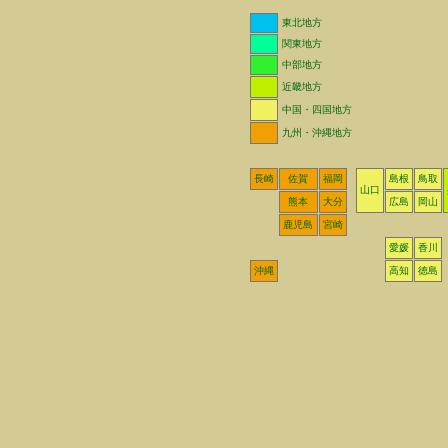
東北地方
関東地方
中部地方
近畿地方
中国・四国地方
九州・沖縄地方
長崎
佐賀
福岡
島根
鳥取
山口
熊本
大分
広島
岡山
鹿児島
宮崎
愛媛
香川
沖縄
高知
徳島