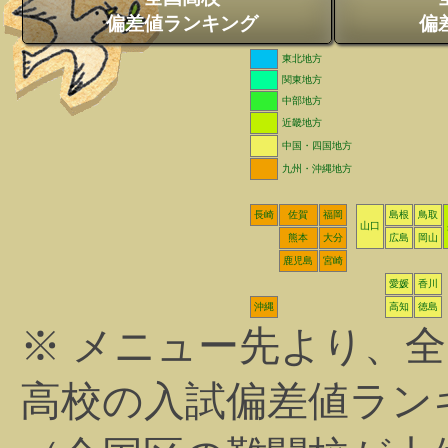
偏差値ランキング
偏
東北地方
関東地方
中部地方
近畿地方
中国・四国地方
九州・沖縄地方
長崎
佐賀
福岡
島根
鳥取
山口
熊本
大分
広島
岡山
鹿児島
宮崎
愛媛
香川
沖縄
高知
徳島
※ メニュー先より、
高校の入試偏差値ラン