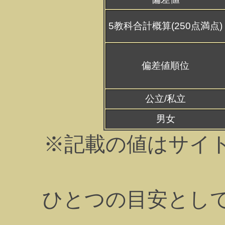
5教科合計概算(250点満点)
偏差値順位
公立/私立
男女
※記載の値はサイ
ひとつの目安とし