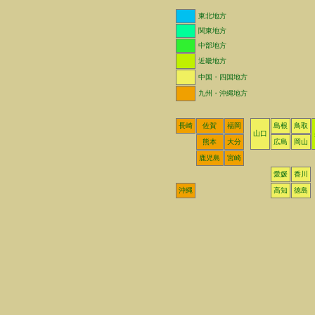
東北地方
関東地方
中部地方
近畿地方
中国・四国地方
九州・沖縄地方
長崎
佐賀
福岡
島根
鳥取
山口
熊本
大分
広島
岡山
鹿児島
宮崎
愛媛
香川
沖縄
高知
徳島