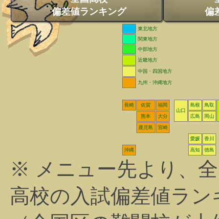
偏差値ランキング
偏
東北地方
関東地方
中部地方
近畿地方
中国・四国地方
九州・沖縄地方
長崎
佐賀
福岡
島根
鳥取
山口
熊本
大分
広島
岡山
鹿児島
宮崎
愛媛
香川
沖縄
高知
徳島
※ メニュー先より、
高校の入試偏差値ラン