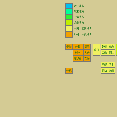
東北地方
関東地方
中部地方
近畿地方
中国・四国地方
九州・沖縄地方
長崎
佐賀
福岡
島根
鳥取
山口
熊本
大分
広島
岡山
鹿児島
宮崎
愛媛
香川
沖縄
高知
徳島