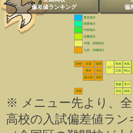
偏差値ランキング
偏
東北地方
関東地方
中部地方
近畿地方
中国・四国地方
九州・沖縄地方
長崎
佐賀
福岡
島根
鳥取
山口
熊本
大分
広島
岡山
鹿児島
宮崎
愛媛
香川
沖縄
高知
徳島
※ メニュー先より、
高校の入試偏差値ラン