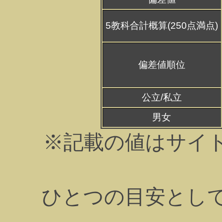
5教科合計概算(250点満点)
偏差値順位
公立/私立
男女
※記載の値はサイ
ひとつの目安とし