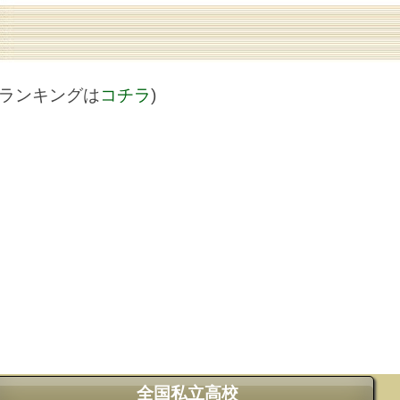
値ランキングは
コチラ
)
全国私立高校