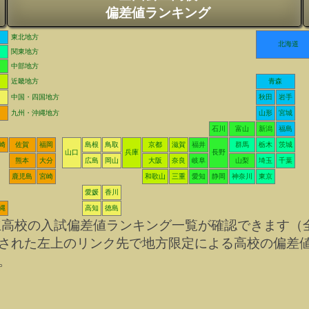
偏差値ランキング
東北地方
北海道
関東地方
中部地方
近畿地方
青森
中国・四国地方
秋田
岩手
九州・沖縄地方
山形
宮城
石川
富山
新潟
福島
崎
佐賀
福岡
島根
鳥取
京都
滋賀
福井
群馬
栃木
茨城
山口
兵庫
長野
熊本
大分
広島
岡山
大阪
奈良
岐阜
山梨
埼玉
千葉
鹿児島
宮崎
和歌山
三重
愛知
静岡
神奈川
東京
愛媛
香川
縄
高知
徳島
立高校の入試偏差値ランキング一覧が確認できます（
された左上のリンク先で地方限定による高校の偏差
。