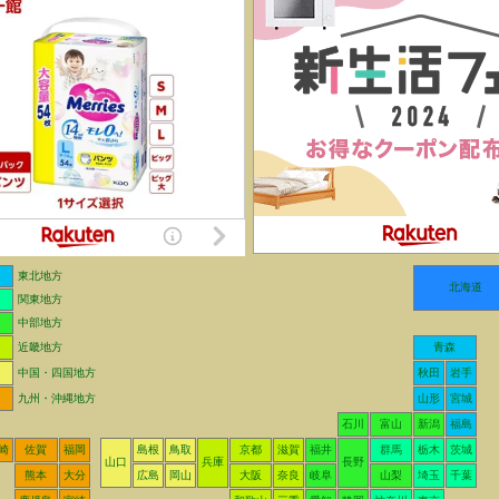
東北地方
北海道
関東地方
中部地方
近畿地方
青森
中国・四国地方
秋田
岩手
九州・沖縄地方
山形
宮城
石川
富山
新潟
福島
崎
佐賀
福岡
島根
鳥取
京都
滋賀
福井
群馬
栃木
茨城
山口
兵庫
長野
熊本
大分
広島
岡山
大阪
奈良
岐阜
山梨
埼玉
千葉