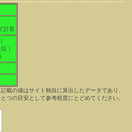
して計算
 ）
単位 ）
 ）
※記載の値はサイト独自に算出したデータであり、
ひとつの目安として参考程度にとどめてください。