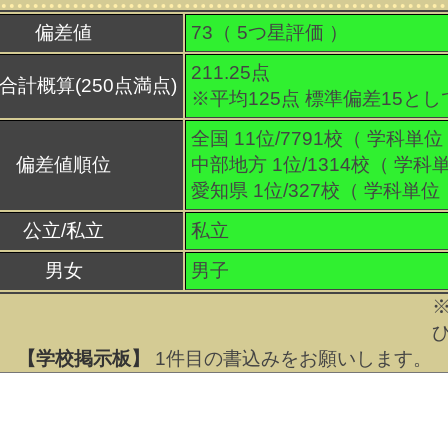
偏差値
73（
5
つ星評価 ）
211.25点
合計概算(250点満点)
※平均125点 標準偏差15と
全国 11位/7791校（ 学科単位
偏差値順位
中部地方 1位/1314校（ 学科
愛知県 1位/327校（ 学科単位
公立/私立
私立
男女
男子
【学校掲示板】
1
件目の書込みをお願いします。