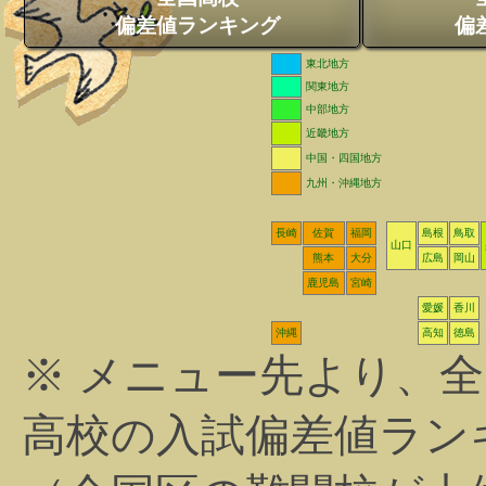
偏差値ランキング
偏
東北地方
関東地方
中部地方
近畿地方
中国・四国地方
九州・沖縄地方
長崎
佐賀
福岡
島根
鳥取
山口
熊本
大分
広島
岡山
鹿児島
宮崎
愛媛
香川
沖縄
高知
徳島
※ メニュー先より、
高校の入試偏差値ラン