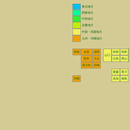
東北地方
関東地方
中部地方
近畿地方
中国・四国地方
九州・沖縄地方
長崎
佐賀
福岡
島根
鳥取
山口
熊本
大分
広島
岡山
鹿児島
宮崎
愛媛
香川
沖縄
高知
徳島