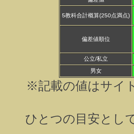
5教科合計概算(250点満点)
偏差値順位
公立/私立
男女
※記載の値はサイ
ひとつの目安とし