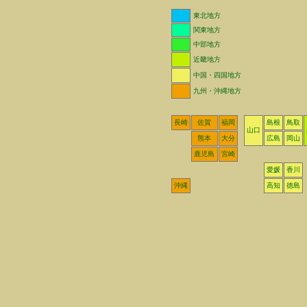
東北地方
関東地方
中部地方
近畿地方
中国・四国地方
九州・沖縄地方
長崎
佐賀
福岡
島根
鳥取
山口
熊本
大分
広島
岡山
鹿児島
宮崎
愛媛
香川
沖縄
高知
徳島