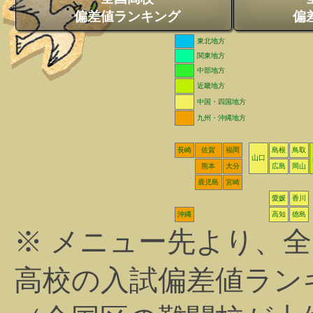
偏差値ランキング
偏
東北地方
関東地方
中部地方
近畿地方
中国・四国地方
九州・沖縄地方
長崎
佐賀
福岡
島根
鳥取
山口
熊本
大分
広島
岡山
鹿児島
宮崎
愛媛
香川
沖縄
高知
徳島
※ メニュー先より、
高校の入試偏差値ラン