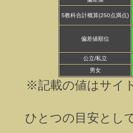
5教科合計概算(250点満点)
偏差値順位
公立/私立
男女
※記載の値はサイ
ひとつの目安とし