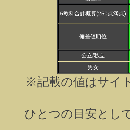
5教科合計概算(250点満点)
偏差値順位
公立/私立
男女
※記載の値はサイ
ひとつの目安とし