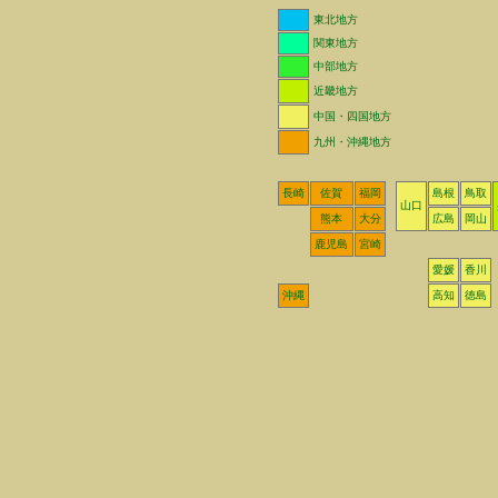
東北地方
関東地方
中部地方
近畿地方
中国・四国地方
九州・沖縄地方
長崎
佐賀
福岡
島根
鳥取
山口
熊本
大分
広島
岡山
鹿児島
宮崎
愛媛
香川
沖縄
高知
徳島