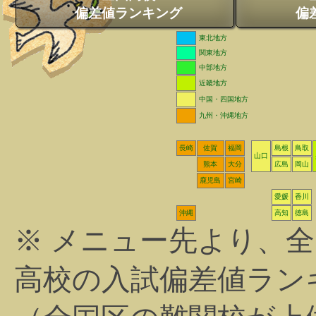
偏差値ランキング
偏
東北地方
関東地方
中部地方
近畿地方
中国・四国地方
九州・沖縄地方
長崎
佐賀
福岡
島根
鳥取
山口
熊本
大分
広島
岡山
鹿児島
宮崎
愛媛
香川
沖縄
高知
徳島
※ メニュー先より、
高校の入試偏差値ラン