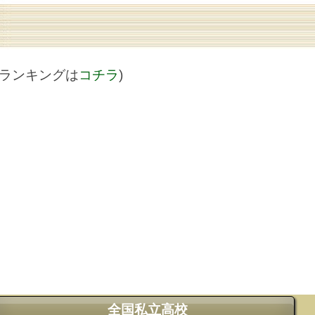
値ランキングは
コチラ
)
全国私立高校