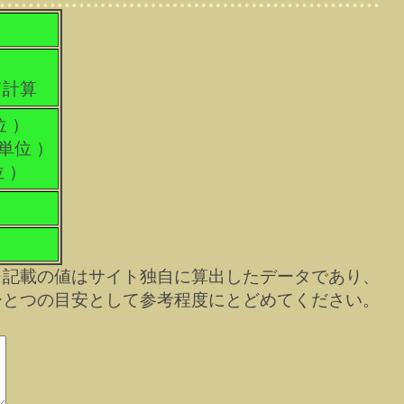
て計算
位 ）
科単位 ）
位 ）
※記載の値はサイト独自に算出したデータであり、
ひとつの目安として参考程度にとどめてください。