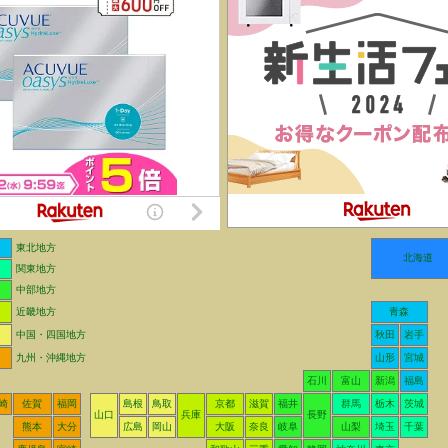
東北地方
北海道
関東地方
中部地方
近畿地方
青森
中国・四国地方
秋田
岩手
九州・沖縄地方
山形
宮城
石川
富山
新潟
福島
崎
佐賀
福岡
島根
鳥取
京都
滋賀
福井
群馬
栃木
茨城
山口
兵庫
長野
熊本
大分
広島
岡山
大阪
奈良
岐阜
山梨
埼玉
千葉