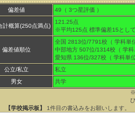
偏差値
49（
3
つ星評価 ）
121.25点
合計概算(250点満点)
※平均125点 標準偏差15とし
全国 2813位/7791校（ 学科単
偏差値順位
中部地方 507位/1314校（ 学
愛知県 136位/327校（ 学科単
公立/私立
私立
男女
共学
【学校掲示板】
1
件目の書込みをお願いします。