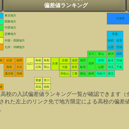
偏差値ランキング
東北地方
北海道
関東地方
中部地方
近畿地方
青森
中国・四国地方
秋田
岩手
九州・沖縄地方
山形
宮城
石川
富山
新潟
福島
崎
佐賀
福岡
島根
鳥取
京都
滋賀
福井
群馬
栃木
茨城
山口
兵庫
長野
熊本
大分
広島
岡山
大阪
奈良
岐阜
山梨
埼玉
千葉
鹿児島
宮崎
和歌山
三重
愛知
静岡
神奈川
東京
愛媛
香川
縄
高知
徳島
立高校の入試偏差値ランキング一覧が確認できます（
された左上のリンク先で地方限定による高校の偏差
。