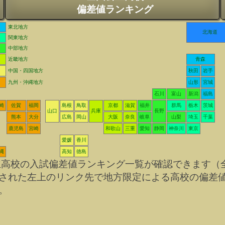
偏差値ランキング
東北地方
北海道
関東地方
中部地方
近畿地方
青森
中国・四国地方
秋田
岩手
九州・沖縄地方
山形
宮城
石川
富山
新潟
福島
崎
佐賀
福岡
島根
鳥取
京都
滋賀
福井
群馬
栃木
茨城
山口
兵庫
長野
熊本
大分
広島
岡山
大阪
奈良
岐阜
山梨
埼玉
千葉
鹿児島
宮崎
和歌山
三重
愛知
静岡
神奈川
東京
愛媛
香川
縄
高知
徳島
立高校の入試偏差値ランキング一覧が確認できます（
された左上のリンク先で地方限定による高校の偏差
。