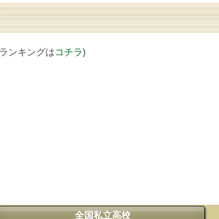
値ランキングは
コチラ
)
全国私立高校