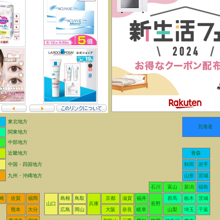
東北地方
北海道
関東地方
中部地方
近畿地方
青森
中国・四国地方
秋田
岩手
九州・沖縄地方
山形
宮城
石川
富山
新潟
福島
崎
佐賀
福岡
島根
鳥取
京都
滋賀
福井
群馬
栃木
茨城
山口
兵庫
長野
熊本
大分
広島
岡山
大阪
奈良
岐阜
山梨
埼玉
千葉