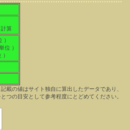
て計算
位 ）
科単位 ）
位 ）
※記載の値はサイト独自に算出したデータであり、
ひとつの目安として参考程度にとどめてください。