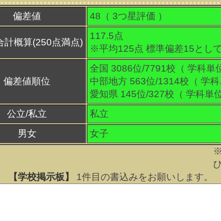
偏差値
48（
3
つ星評価 ）
117.5点
合計概算(250点満点)
※平均125点 標準偏差15とし
全国 3086位/7791校（ 学科単
偏差値順位
中部地方 563位/1314校（ 学
愛知県 145位/327校（ 学科単
公立/私立
私立
男女
女子
【学校掲示板】
1
件目の書込みをお願いします。