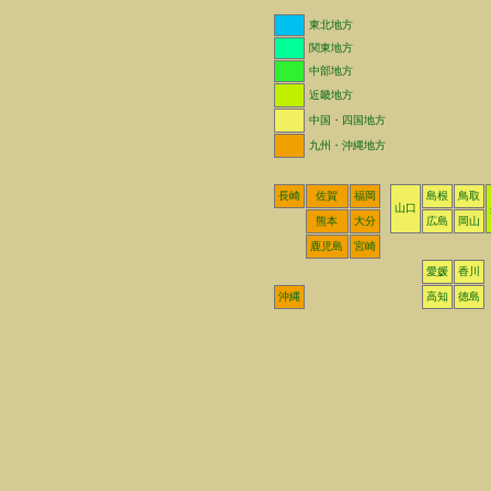
東北地方
関東地方
中部地方
近畿地方
中国・四国地方
九州・沖縄地方
長崎
佐賀
福岡
島根
鳥取
山口
熊本
大分
広島
岡山
鹿児島
宮崎
愛媛
香川
沖縄
高知
徳島