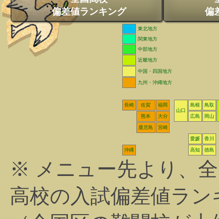
偏差値ランキング
偏
東北地方
関東地方
中部地方
近畿地方
中国・四国地方
九州・沖縄地方
長崎
佐賀
福岡
島根
鳥取
山口
熊本
大分
広島
岡山
鹿児島
宮崎
愛媛
香川
沖縄
高知
徳島
※ メニュー先より、
高校の入試偏差値ラン