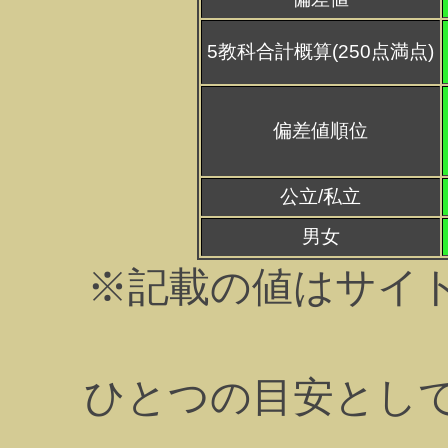
5教科合計概算(250点満点)
偏差値順位
公立/私立
男女
※記載の値はサイ
ひとつの目安とし