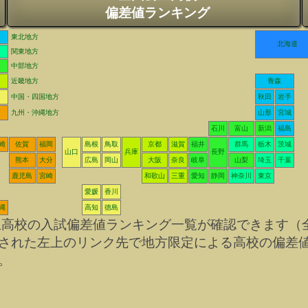
偏差値ランキング
東北地方
北海道
関東地方
中部地方
近畿地方
青森
中国・四国地方
秋田
岩手
九州・沖縄地方
山形
宮城
石川
富山
新潟
福島
崎
佐賀
福岡
島根
鳥取
京都
滋賀
福井
群馬
栃木
茨城
山口
兵庫
長野
熊本
大分
広島
岡山
大阪
奈良
岐阜
山梨
埼玉
千葉
鹿児島
宮崎
和歌山
三重
愛知
静岡
神奈川
東京
愛媛
香川
縄
高知
徳島
立高校の入試偏差値ランキング一覧が確認できます（
された左上のリンク先で地方限定による高校の偏差
。