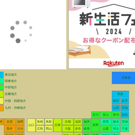
東北地方
北海道
関東地方
中部地方
近畿地方
青森
中国・四国地方
秋田
岩手
九州・沖縄地方
山形
宮城
石川
富山
新潟
福島
崎
佐賀
福岡
島根
鳥取
京都
滋賀
福井
群馬
栃木
茨城
山口
兵庫
長野
熊本
大分
広島
岡山
大阪
奈良
岐阜
山梨
埼玉
千葉