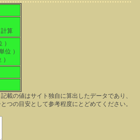
て計算
位 ）
科単位 ）
位 ）
※記載の値はサイト独自に算出したデータであり、
ひとつの目安として参考程度にとどめてください。