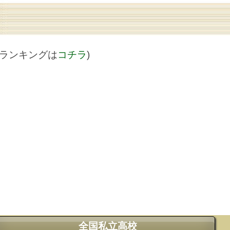
値ランキングは
コチラ
)
全国私立高校