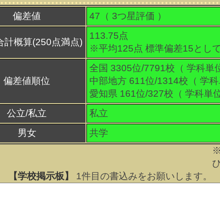
偏差値
47（
3
つ星評価 ）
113.75点
合計概算(250点満点)
※平均125点 標準偏差15とし
全国 3305位/7791校（ 学科単
偏差値順位
中部地方 611位/1314校（ 学
愛知県 161位/327校（ 学科単
公立/私立
私立
男女
共学
【学校掲示板】
1
件目の書込みをお願いします。