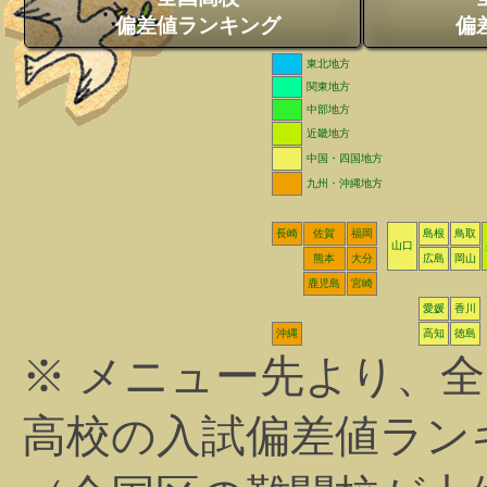
偏差値ランキング
偏
東北地方
関東地方
中部地方
近畿地方
中国・四国地方
九州・沖縄地方
長崎
佐賀
福岡
島根
鳥取
山口
熊本
大分
広島
岡山
鹿児島
宮崎
愛媛
香川
沖縄
高知
徳島
※ メニュー先より、
高校の入試偏差値ラン