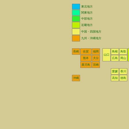
東北地方
関東地方
中部地方
近畿地方
中国・四国地方
九州・沖縄地方
長崎
佐賀
福岡
島根
鳥取
山口
熊本
大分
広島
岡山
鹿児島
宮崎
愛媛
香川
沖縄
高知
徳島