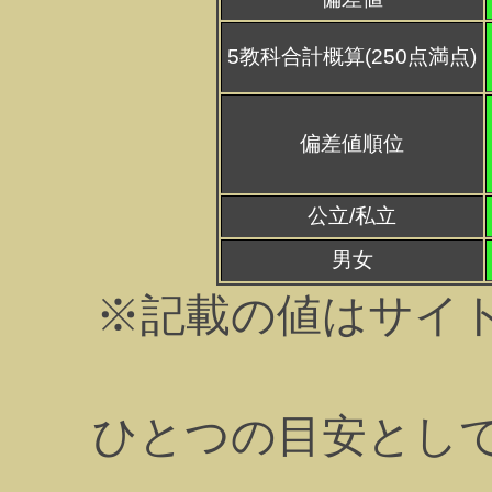
5教科合計概算(250点満点)
偏差値順位
公立/私立
男女
※記載の値はサイ
ひとつの目安とし