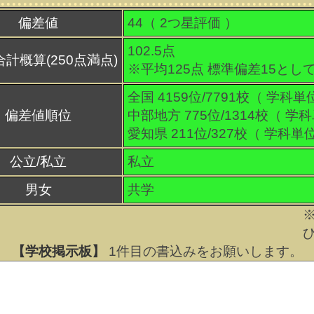
偏差値
44（
2
つ星評価 ）
102.5点
合計概算(250点満点)
※平均125点 標準偏差15とし
全国 4159位/7791校（ 学科単
偏差値順位
中部地方 775位/1314校（ 学
愛知県 211位/327校（ 学科単
公立/私立
私立
男女
共学
【学校掲示板】
1
件目の書込みをお願いします。