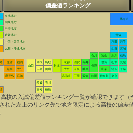
偏差値ランキング
東北地方
北海道
関東地方
中部地方
近畿地方
青森
中国・四国地方
秋田
岩手
九州・沖縄地方
山形
宮城
石川
富山
新潟
福島
崎
佐賀
福岡
島根
鳥取
京都
滋賀
福井
群馬
栃木
茨城
山口
兵庫
長野
熊本
大分
広島
岡山
大阪
奈良
岐阜
山梨
埼玉
千葉
鹿児島
宮崎
和歌山
三重
愛知
静岡
神奈川
東京
愛媛
香川
縄
高知
徳島
立高校の入試偏差値ランキング一覧が確認できます（
された左上のリンク先で地方限定による高校の偏差
。