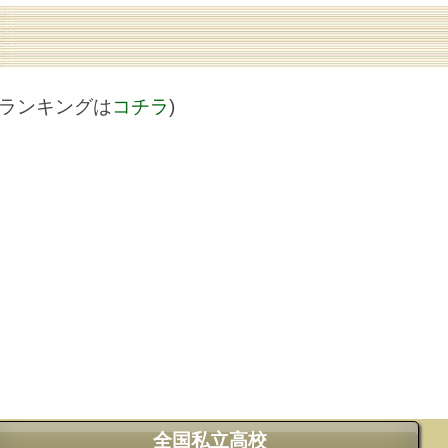
値ランキングは
コチラ
)
全国私立高校