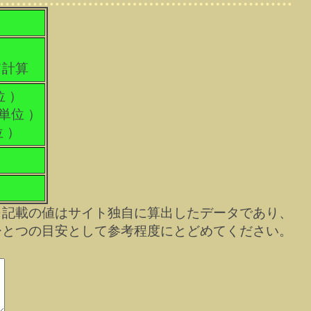
て計算
位 ）
科単位 ）
位 ）
※記載の値はサイト独自に算出したデータであり、
ひとつの目安として参考程度にとどめてください。