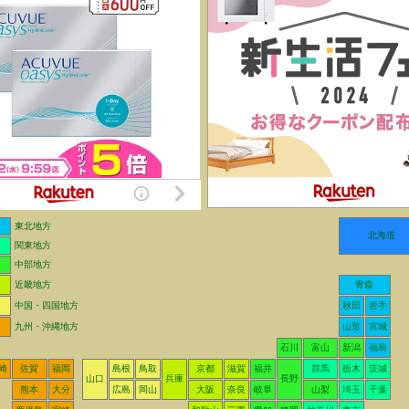
東北地方
北海道
関東地方
中部地方
近畿地方
青森
中国・四国地方
秋田
岩手
九州・沖縄地方
山形
宮城
石川
富山
新潟
福島
崎
佐賀
福岡
島根
鳥取
京都
滋賀
福井
群馬
栃木
茨城
山口
兵庫
長野
熊本
大分
広島
岡山
大阪
奈良
岐阜
山梨
埼玉
千葉