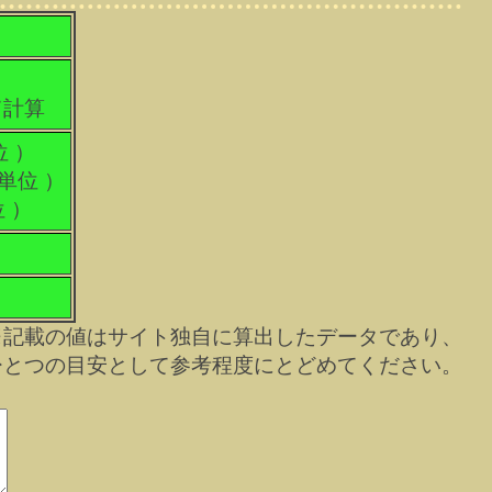
て計算
位 ）
科単位 ）
位 ）
※記載の値はサイト独自に算出したデータであり、
ひとつの目安として参考程度にとどめてください。