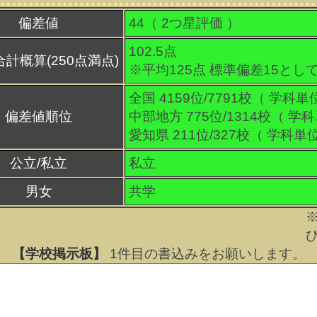
偏差値
44（
2
つ星評価 ）
102.5点
合計概算(250点満点)
※平均125点 標準偏差15とし
全国 4159位/7791校（ 学科単
偏差値順位
中部地方 775位/1314校（ 学
愛知県 211位/327校（ 学科単
公立/私立
私立
男女
共学
【学校掲示板】
1
件目の書込みをお願いします。