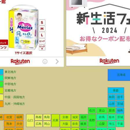
東北地方
北海道
関東地方
中部地方
近畿地方
青森
中国・四国地方
秋田
岩手
九州・沖縄地方
山形
宮城
石川
富山
新潟
福島
崎
佐賀
福岡
島根
鳥取
京都
滋賀
福井
群馬
栃木
茨城
山口
兵庫
長野
熊本
大分
広島
岡山
大阪
奈良
岐阜
山梨
埼玉
千葉