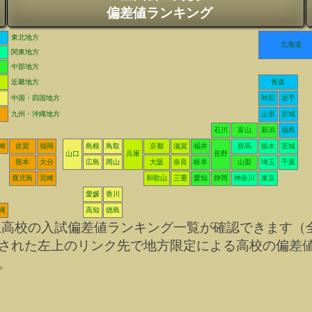
偏差値ランキング
東北地方
北海道
関東地方
中部地方
近畿地方
青森
中国・四国地方
秋田
岩手
九州・沖縄地方
山形
宮城
石川
富山
新潟
福島
崎
佐賀
福岡
島根
鳥取
京都
滋賀
福井
群馬
栃木
茨城
山口
兵庫
長野
熊本
大分
広島
岡山
大阪
奈良
岐阜
山梨
埼玉
千葉
鹿児島
宮崎
和歌山
三重
愛知
静岡
神奈川
東京
愛媛
香川
縄
高知
徳島
立高校の入試偏差値ランキング一覧が確認できます（
された左上のリンク先で地方限定による高校の偏差
。