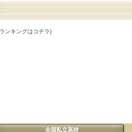
値ランキングは
コチラ
)
全国私立高校