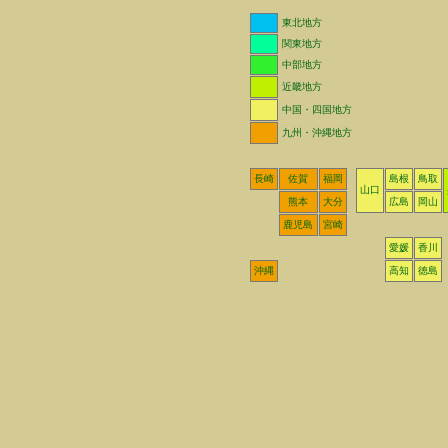
東北地方
関東地方
中部地方
近畿地方
中国・四国地方
九州・沖縄地方
長崎
佐賀
福岡
島根
鳥取
山口
熊本
大分
広島
岡山
鹿児島
宮崎
愛媛
香川
沖縄
高知
徳島