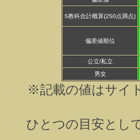
5教科合計概算(250点満点)
偏差値順位
公立/私立
男女
※記載の値はサイ
ひとつの目安とし