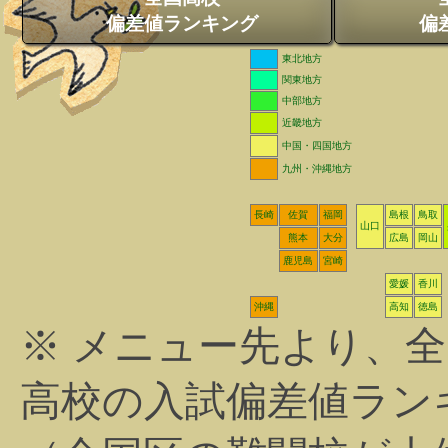
偏差値ランキング
偏
東北地方
関東地方
中部地方
近畿地方
中国・四国地方
九州・沖縄地方
長崎
佐賀
福岡
島根
鳥取
山口
熊本
大分
広島
岡山
鹿児島
宮崎
愛媛
香川
沖縄
高知
徳島
※ メニュー先より、
高校の入試偏差値ラン