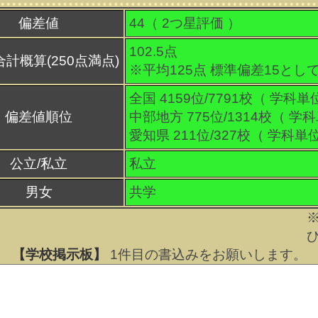
偏差値
44（
2
つ星評価 ）
102.5点
合計概算(250点満点)
※平均125点 標準偏差15とし
全国 4159位/7791校（ 学科単
偏差値順位
中部地方 775位/1314校（ 学
愛知県 211位/327校（ 学科単
公立/私立
私立
男女
共学
【学校掲示板】
1
件目の書込みをお願いします。