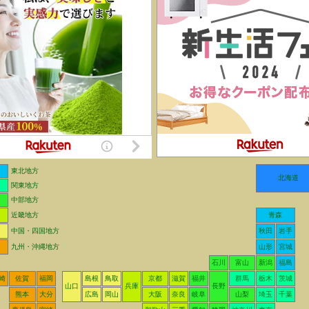
東北地方
北海道
関東地方
中部地方
近畿地方
青森
中国・四国地方
秋田
岩手
九州・沖縄地方
山形
宮城
石川
富山
新潟
福島
崎
佐賀
福岡
島根
鳥取
京都
滋賀
福井
群馬
栃木
茨城
山口
兵庫
長野
熊本
大分
広島
岡山
大阪
奈良
岐阜
山梨
埼玉
千葉