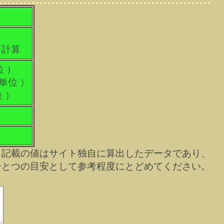
て計算
位 ）
科単位 ）
位 ）
※記載の値はサイト独自に算出したデータであり、
ひとつの目安として参考程度にとどめてください。