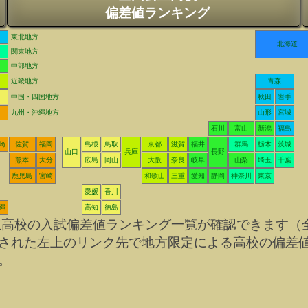
偏差値ランキング
東北地方
北海道
関東地方
中部地方
近畿地方
青森
中国・四国地方
秋田
岩手
九州・沖縄地方
山形
宮城
石川
富山
新潟
福島
崎
佐賀
福岡
島根
鳥取
京都
滋賀
福井
群馬
栃木
茨城
山口
兵庫
長野
熊本
大分
広島
岡山
大阪
奈良
岐阜
山梨
埼玉
千葉
鹿児島
宮崎
和歌山
三重
愛知
静岡
神奈川
東京
愛媛
香川
縄
高知
徳島
立高校の入試偏差値ランキング一覧が確認できます（
された左上のリンク先で地方限定による高校の偏差
。