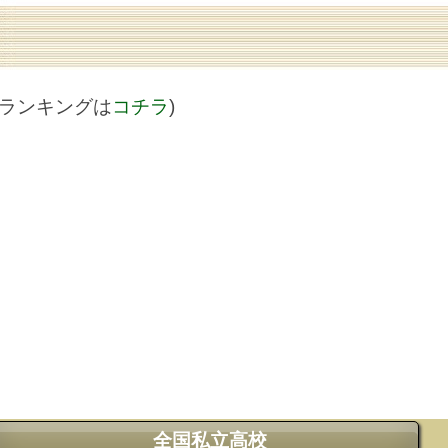
値ランキングは
コチラ
)
全国私立高校