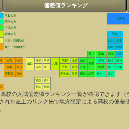
偏差値ランキング
東北地方
北海道
関東地方
中部地方
近畿地方
青森
中国・四国地方
秋田
岩手
九州・沖縄地方
山形
宮城
石川
富山
新潟
福島
崎
佐賀
福岡
島根
鳥取
京都
滋賀
福井
群馬
栃木
茨城
山口
兵庫
長野
熊本
大分
広島
岡山
大阪
奈良
岐阜
山梨
埼玉
千葉
鹿児島
宮崎
和歌山
三重
愛知
静岡
神奈川
東京
愛媛
香川
縄
高知
徳島
立高校の入試偏差値ランキング一覧が確認できます（
された左上のリンク先で地方限定による高校の偏差
。