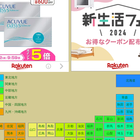
東北地方
北海道
関東地方
中部地方
近畿地方
青森
中国・四国地方
秋田
岩手
九州・沖縄地方
山形
宮城
石川
富山
新潟
福島
崎
佐賀
福岡
島根
鳥取
京都
滋賀
福井
群馬
栃木
茨城
山口
兵庫
長野
熊本
大分
広島
岡山
大阪
奈良
岐阜
山梨
埼玉
千葉