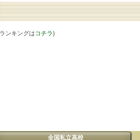
値ランキングは
コチラ
)
全国私立高校