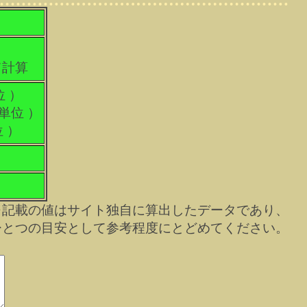
て計算
位 ）
科単位 ）
位 ）
※記載の値はサイト独自に算出したデータであり、
ひとつの目安として参考程度にとどめてください。