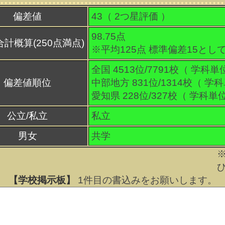
偏差値
43（
2
つ星評価 ）
98.75点
合計概算(250点満点)
※平均125点 標準偏差15とし
全国 4513位/7791校（ 学科単
偏差値順位
中部地方 831位/1314校（ 学
愛知県 228位/327校（ 学科単
公立/私立
私立
男女
共学
【学校掲示板】
1
件目の書込みをお願いします。