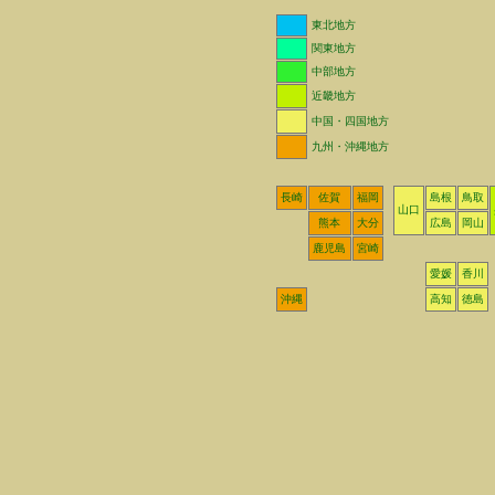
東北地方
関東地方
中部地方
近畿地方
中国・四国地方
九州・沖縄地方
長崎
佐賀
福岡
島根
鳥取
山口
熊本
大分
広島
岡山
鹿児島
宮崎
愛媛
香川
沖縄
高知
徳島