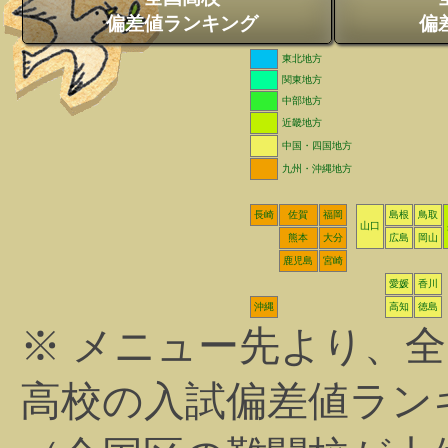
偏差値ランキング
偏
東北地方
関東地方
中部地方
近畿地方
中国・四国地方
九州・沖縄地方
長崎
佐賀
福岡
島根
鳥取
山口
熊本
大分
広島
岡山
鹿児島
宮崎
愛媛
香川
沖縄
高知
徳島
※ メニュー先より、
高校の入試偏差値ラン