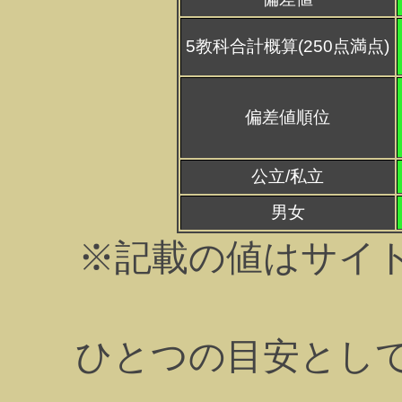
5教科合計概算(250点満点)
偏差値順位
公立/私立
男女
※記載の値はサイ
ひとつの目安とし