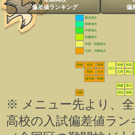
偏差値ランキング
偏
東北地方
関東地方
中部地方
近畿地方
中国・四国地方
九州・沖縄地方
長崎
佐賀
福岡
島根
鳥取
山口
熊本
大分
広島
岡山
鹿児島
宮崎
愛媛
香川
沖縄
高知
徳島
※ メニュー先より、
高校の入試偏差値ラン