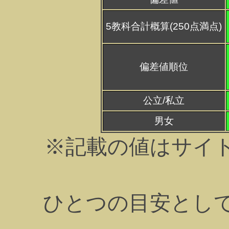
5教科合計概算(250点満点)
偏差値順位
公立/私立
男女
※記載の値はサイ
ひとつの目安とし