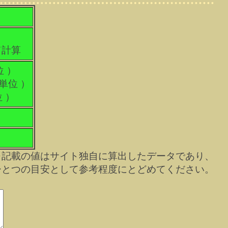
て計算
位 ）
科単位 ）
位 ）
※記載の値はサイト独自に算出したデータであり、
ひとつの目安として参考程度にとどめてください。