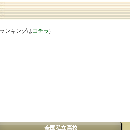
値ランキングは
コチラ
)
全国私立高校