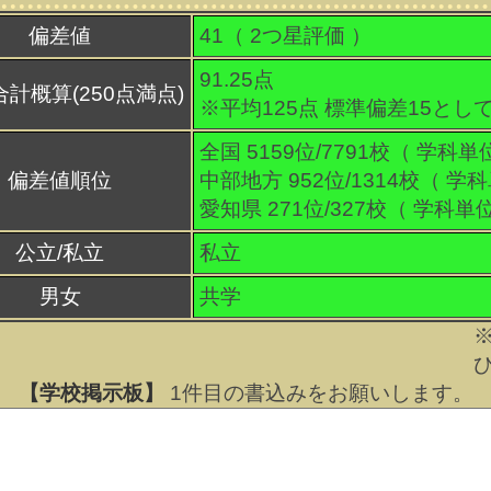
偏差値
41（
2
つ星評価 ）
91.25点
合計概算(250点満点)
※平均125点 標準偏差15とし
全国 5159位/7791校（ 学科単
偏差値順位
中部地方 952位/1314校（ 学
愛知県 271位/327校（ 学科単
公立/私立
私立
男女
共学
【学校掲示板】
1
件目の書込みをお願いします。