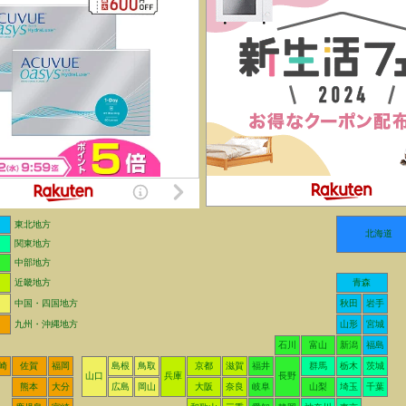
東北地方
北海道
関東地方
中部地方
近畿地方
青森
中国・四国地方
秋田
岩手
九州・沖縄地方
山形
宮城
石川
富山
新潟
福島
崎
佐賀
福岡
島根
鳥取
京都
滋賀
福井
群馬
栃木
茨城
山口
兵庫
長野
熊本
大分
広島
岡山
大阪
奈良
岐阜
山梨
埼玉
千葉