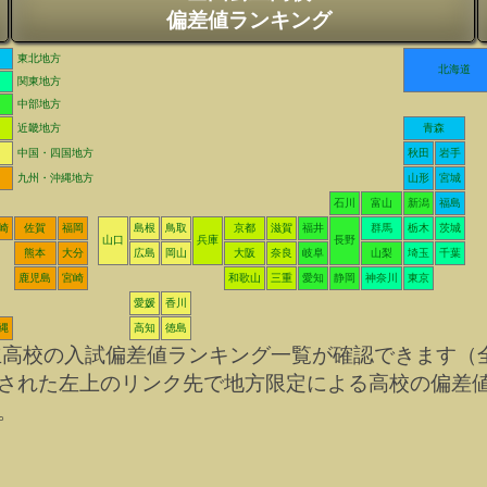
偏差値ランキング
東北地方
北海道
関東地方
中部地方
近畿地方
青森
中国・四国地方
秋田
岩手
九州・沖縄地方
山形
宮城
石川
富山
新潟
福島
崎
佐賀
福岡
島根
鳥取
京都
滋賀
福井
群馬
栃木
茨城
山口
兵庫
長野
熊本
大分
広島
岡山
大阪
奈良
岐阜
山梨
埼玉
千葉
鹿児島
宮崎
和歌山
三重
愛知
静岡
神奈川
東京
愛媛
香川
縄
高知
徳島
立高校の入試偏差値ランキング一覧が確認できます（
された左上のリンク先で地方限定による高校の偏差
。