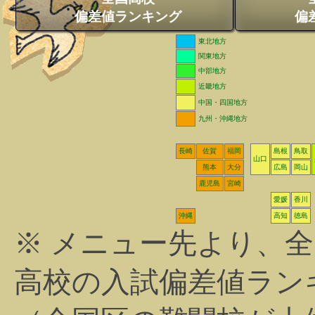
偏差値ランキング
偏
東北地方
関東地方
中部地方
近畿地方
中国・四国地方
九州・沖縄地方
長崎
佐賀
福岡
島根
鳥取
山口
熊本
大分
広島
岡山
鹿児島
宮崎
愛媛
香川
沖縄
高知
徳島
※ メニュー先より、
高校の入試偏差値ラン