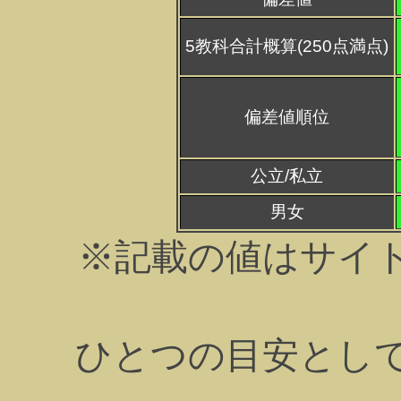
5教科合計概算(250点満点)
偏差値順位
公立/私立
男女
※記載の値はサイ
ひとつの目安とし