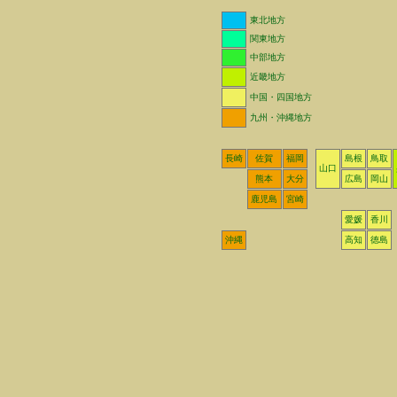
東北地方
関東地方
中部地方
近畿地方
中国・四国地方
九州・沖縄地方
長崎
佐賀
福岡
島根
鳥取
山口
熊本
大分
広島
岡山
鹿児島
宮崎
愛媛
香川
沖縄
高知
徳島