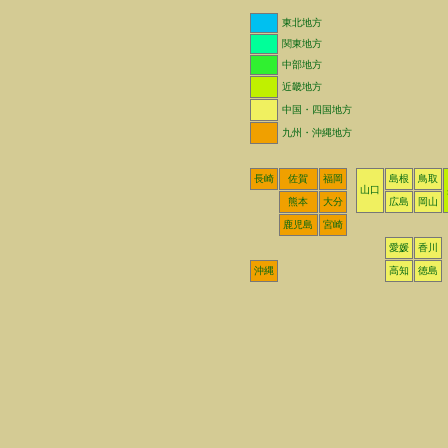
東北地方
関東地方
中部地方
近畿地方
中国・四国地方
九州・沖縄地方
長崎
佐賀
福岡
島根
鳥取
山口
熊本
大分
広島
岡山
鹿児島
宮崎
愛媛
香川
沖縄
高知
徳島