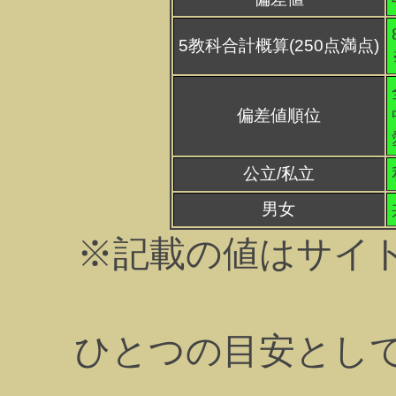
5教科合計概算(250点満点)
偏差値順位
公立/私立
男女
※記載の値はサイ
ひとつの目安とし