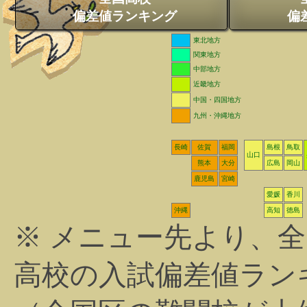
偏差値ランキング
偏
東北地方
関東地方
中部地方
近畿地方
中国・四国地方
九州・沖縄地方
長崎
佐賀
福岡
島根
鳥取
山口
熊本
大分
広島
岡山
鹿児島
宮崎
愛媛
香川
沖縄
高知
徳島
※ メニュー先より、
高校の入試偏差値ラン