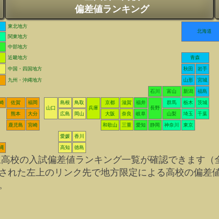
偏差値ランキング
東北地方
北海道
関東地方
中部地方
近畿地方
青森
中国・四国地方
秋田
岩手
九州・沖縄地方
山形
宮城
石川
富山
新潟
福島
崎
佐賀
福岡
島根
鳥取
京都
滋賀
福井
群馬
栃木
茨城
山口
兵庫
長野
熊本
大分
広島
岡山
大阪
奈良
岐阜
山梨
埼玉
千葉
鹿児島
宮崎
和歌山
三重
愛知
静岡
神奈川
東京
愛媛
香川
縄
高知
徳島
立高校の入試偏差値ランキング一覧が確認できます（
された左上のリンク先で地方限定による高校の偏差
。