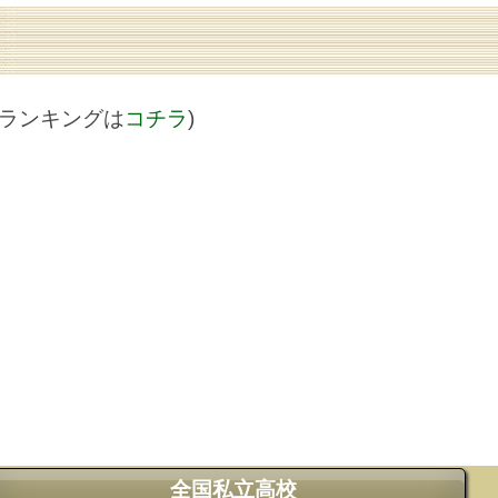
値ランキングは
コチラ
)
全国私立高校