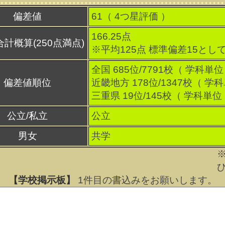
偏差値
61（
4
つ星評価 ）
166.25点
合計概算(250点満点)
※平均125点 標準偏差15とし
全国 685位/7791校（ 学科単位
偏差値順位
近畿地方 178位/1347校（ 学
三重県 19位/145校（ 学科単位
公立/私立
公立
男女
共学
【学校掲示板】
1
件目の書込みをお願いします。