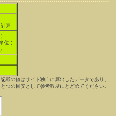
て計算
 ）
科単位 ）
 ）
※記載の値はサイト独自に算出したデータであり、
ひとつの目安として参考程度にとどめてください。