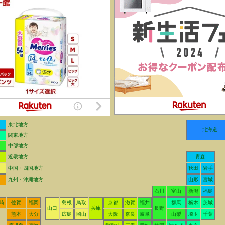
東北地方
北海道
関東地方
中部地方
近畿地方
青森
中国・四国地方
秋田
岩手
九州・沖縄地方
山形
宮城
石川
富山
新潟
福島
崎
佐賀
福岡
島根
鳥取
京都
滋賀
福井
群馬
栃木
茨城
山口
兵庫
長野
熊本
大分
広島
岡山
大阪
奈良
岐阜
山梨
埼玉
千葉