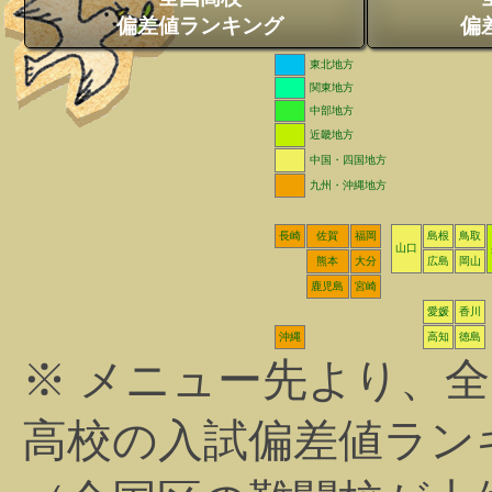
偏差値ランキング
偏
東北地方
関東地方
中部地方
近畿地方
中国・四国地方
九州・沖縄地方
長崎
佐賀
福岡
島根
鳥取
山口
熊本
大分
広島
岡山
鹿児島
宮崎
愛媛
香川
沖縄
高知
徳島
※ メニュー先より、
高校の入試偏差値ラン