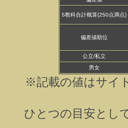
5教科合計概算(250点満点)
偏差値順位
公立/私立
男女
※記載の値はサイ
ひとつの目安とし