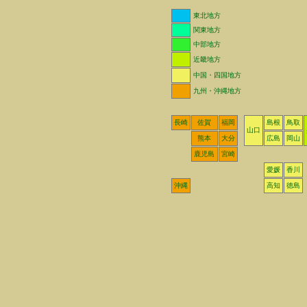
東北地方
関東地方
中部地方
近畿地方
中国・四国地方
九州・沖縄地方
長崎
佐賀
福岡
島根
鳥取
山口
熊本
大分
広島
岡山
鹿児島
宮崎
愛媛
香川
沖縄
高知
徳島