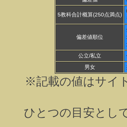
5教科合計概算(250点満点)
偏差値順位
公立/私立
男女
※記載の値はサイ
ひとつの目安とし