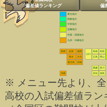
偏差値ランキング
偏
東北地方
関東地方
中部地方
近畿地方
中国・四国地方
九州・沖縄地方
長崎
佐賀
福岡
島根
鳥取
山口
熊本
大分
広島
岡山
鹿児島
宮崎
愛媛
香川
沖縄
高知
徳島
※ メニュー先より、
高校の入試偏差値ラン