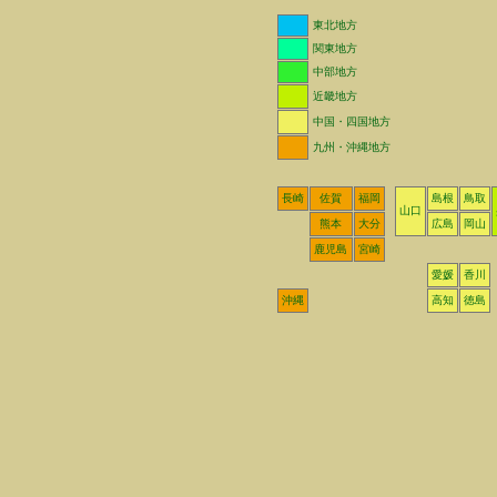
東北地方
関東地方
中部地方
近畿地方
中国・四国地方
九州・沖縄地方
長崎
佐賀
福岡
島根
鳥取
山口
熊本
大分
広島
岡山
鹿児島
宮崎
愛媛
香川
沖縄
高知
徳島