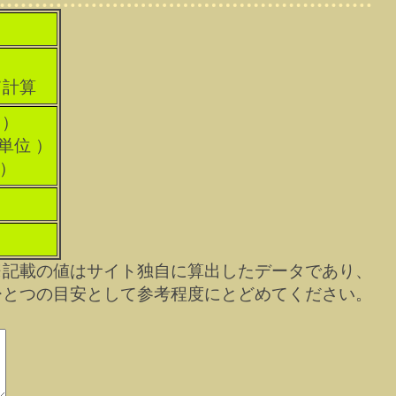
て計算
 ）
科単位 ）
 ）
※記載の値はサイト独自に算出したデータであり、
ひとつの目安として参考程度にとどめてください。