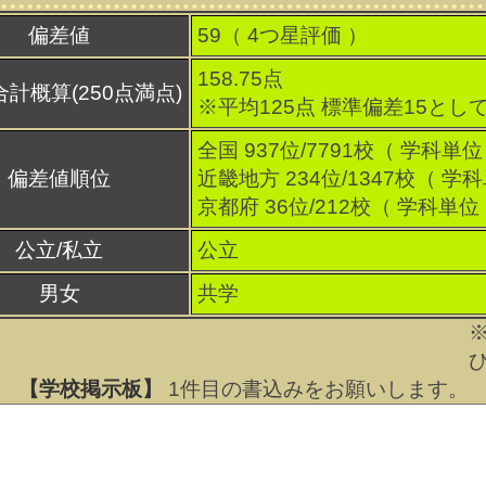
偏差値
59（
4
つ星評価 ）
158.75点
合計概算(250点満点)
※平均125点 標準偏差15とし
全国 937位/7791校（ 学科単位
偏差値順位
近畿地方 234位/1347校（ 学
京都府 36位/212校（ 学科単位
公立/私立
公立
男女
共学
【学校掲示板】
1
件目の書込みをお願いします。