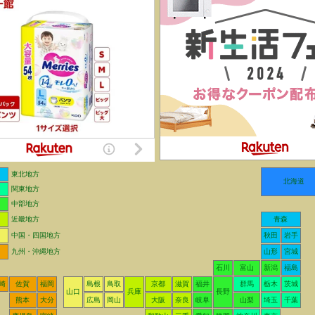
東北地方
北海道
関東地方
中部地方
近畿地方
青森
中国・四国地方
秋田
岩手
九州・沖縄地方
山形
宮城
石川
富山
新潟
福島
崎
佐賀
福岡
島根
鳥取
京都
滋賀
福井
群馬
栃木
茨城
山口
兵庫
長野
熊本
大分
広島
岡山
大阪
奈良
岐阜
山梨
埼玉
千葉