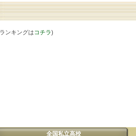
値ランキングは
コチラ
)
全国私立高校