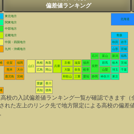
偏差値ランキング
東北地方
北海道
関東地方
中部地方
近畿地方
青森
中国・四国地方
秋田
岩手
九州・沖縄地方
山形
宮城
石川
富山
新潟
福島
崎
佐賀
福岡
島根
鳥取
京都
滋賀
福井
群馬
栃木
茨城
山口
兵庫
長野
熊本
大分
広島
岡山
大阪
奈良
岐阜
山梨
埼玉
千葉
鹿児島
宮崎
和歌山
三重
愛知
静岡
神奈川
東京
愛媛
香川
縄
高知
徳島
立高校の入試偏差値ランキング一覧が確認できます（
された左上のリンク先で地方限定による高校の偏差
。