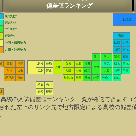
偏差値ランキング
東北地方
北海道
関東地方
中部地方
近畿地方
青森
中国・四国地方
秋田
岩手
九州・沖縄地方
山形
宮城
石川
富山
新潟
福島
崎
佐賀
福岡
島根
鳥取
京都
滋賀
福井
群馬
栃木
茨城
山口
兵庫
長野
熊本
大分
広島
岡山
大阪
奈良
岐阜
山梨
埼玉
千葉
鹿児島
宮崎
和歌山
三重
愛知
静岡
神奈川
東京
愛媛
香川
縄
高知
徳島
立高校の入試偏差値ランキング一覧が確認できます（
された左上のリンク先で地方限定による高校の偏差
。