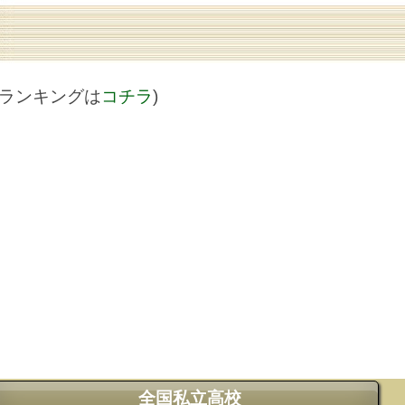
値ランキングは
コチラ
)
全国私立高校