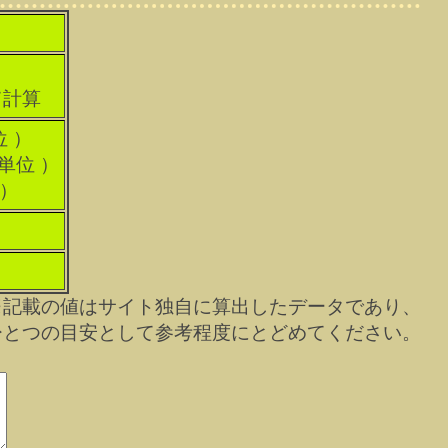
て計算
位 ）
科単位 ）
 ）
※記載の値はサイト独自に算出したデータであり、
ひとつの目安として参考程度にとどめてください。