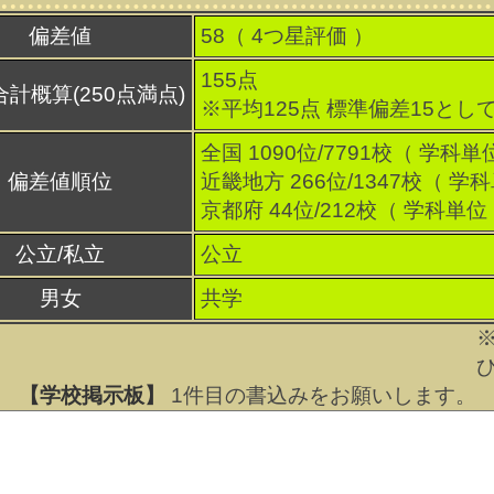
偏差値
58（
4
つ星評価 ）
155点
合計概算(250点満点)
※平均125点 標準偏差15とし
全国 1090位/7791校（ 学科単
偏差値順位
近畿地方 266位/1347校（ 学
京都府 44位/212校（ 学科単位
公立/私立
公立
男女
共学
【学校掲示板】
1
件目の書込みをお願いします。