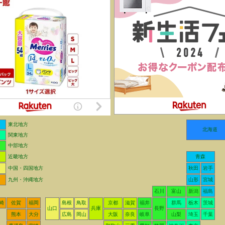
東北地方
北海道
関東地方
中部地方
近畿地方
青森
中国・四国地方
秋田
岩手
九州・沖縄地方
山形
宮城
石川
富山
新潟
福島
崎
佐賀
福岡
島根
鳥取
京都
滋賀
福井
群馬
栃木
茨城
山口
兵庫
長野
熊本
大分
広島
岡山
大阪
奈良
岐阜
山梨
埼玉
千葉