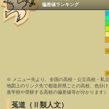
偏差値ランキング
長
沖
※ メニュー先より、全国の高校・公立高校・私
地図上のリンク先で都道府県ごとの高校、色分け
進学校や受験する高校の偏差値等が分かります）
菟道（Ⅱ類人文）