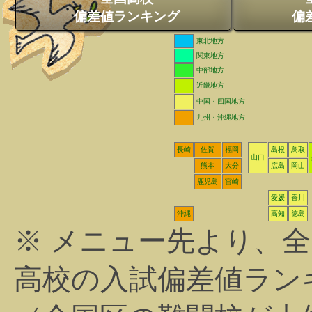
偏差値ランキング
偏
東北地方
関東地方
中部地方
近畿地方
中国・四国地方
九州・沖縄地方
長崎
佐賀
福岡
島根
鳥取
山口
熊本
大分
広島
岡山
鹿児島
宮崎
愛媛
香川
沖縄
高知
徳島
※ メニュー先より、
高校の入試偏差値ラン