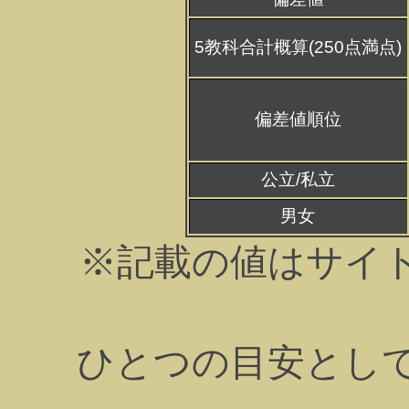
5教科合計概算(250点満点)
偏差値順位
公立/私立
男女
※記載の値はサイ
ひとつの目安とし