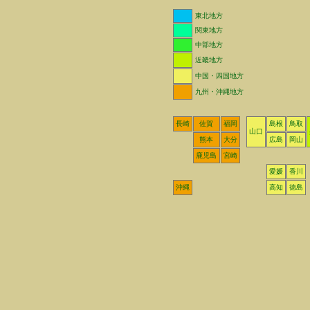
東北地方
関東地方
中部地方
近畿地方
中国・四国地方
九州・沖縄地方
長崎
佐賀
福岡
島根
鳥取
山口
熊本
大分
広島
岡山
鹿児島
宮崎
愛媛
香川
沖縄
高知
徳島