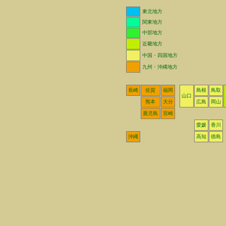
東北地方
関東地方
中部地方
近畿地方
中国・四国地方
九州・沖縄地方
長崎
佐賀
福岡
島根
鳥取
山口
熊本
大分
広島
岡山
鹿児島
宮崎
愛媛
香川
沖縄
高知
徳島