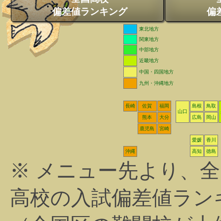
偏差値ランキング
偏
東北地方
関東地方
中部地方
近畿地方
中国・四国地方
九州・沖縄地方
長崎
佐賀
福岡
島根
鳥取
山口
熊本
大分
広島
岡山
鹿児島
宮崎
愛媛
香川
沖縄
高知
徳島
※ メニュー先より、
高校の入試偏差値ラン