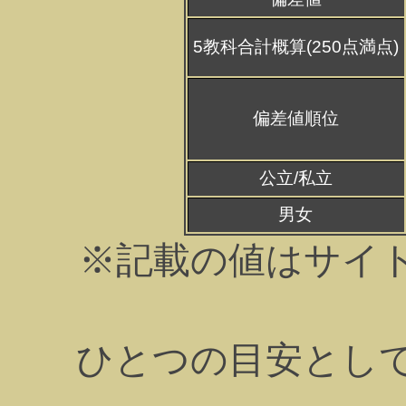
5教科合計概算(250点満点)
偏差値順位
公立/私立
男女
※記載の値はサイ
ひとつの目安とし