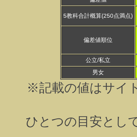
5教科合計概算(250点満点)
偏差値順位
公立/私立
男女
※記載の値はサイ
ひとつの目安とし