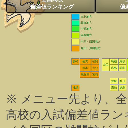
偏差値ランキング
偏
東北地方
関東地方
中部地方
近畿地方
中国・四国地方
九州・沖縄地方
長崎
佐賀
福岡
島根
鳥取
山口
熊本
大分
広島
岡山
鹿児島
宮崎
愛媛
香川
沖縄
高知
徳島
※ メニュー先より、
高校の入試偏差値ラン