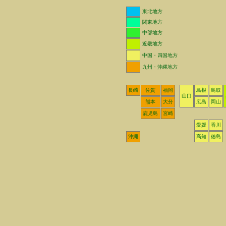
東北地方
関東地方
中部地方
近畿地方
中国・四国地方
九州・沖縄地方
長崎
佐賀
福岡
島根
鳥取
山口
熊本
大分
広島
岡山
鹿児島
宮崎
愛媛
香川
沖縄
高知
徳島