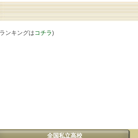
値ランキングは
コチラ
)
全国私立高校