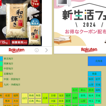
東北地方
北海道
関東地方
中部地方
近畿地方
青森
中国・四国地方
秋田
岩手
九州・沖縄地方
山形
宮城
石川
富山
新潟
福島
崎
佐賀
福岡
島根
鳥取
京都
滋賀
福井
群馬
栃木
茨城
山口
兵庫
長野
熊本
大分
広島
岡山
大阪
奈良
岐阜
山梨
埼玉
千葉