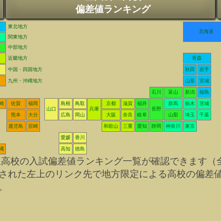
偏差値ランキング
東北地方
北海道
関東地方
中部地方
近畿地方
青森
中国・四国地方
秋田
岩手
九州・沖縄地方
山形
宮城
石川
富山
新潟
福島
崎
佐賀
福岡
島根
鳥取
京都
滋賀
福井
群馬
栃木
茨城
山口
兵庫
長野
熊本
大分
広島
岡山
大阪
奈良
岐阜
山梨
埼玉
千葉
鹿児島
宮崎
和歌山
三重
愛知
静岡
神奈川
東京
愛媛
香川
縄
高知
徳島
立高校の入試偏差値ランキング一覧が確認できます（
された左上のリンク先で地方限定による高校の偏差
。