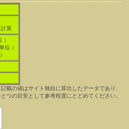
て計算
位 ）
科単位 ）
 ）
※記載の値はサイト独自に算出したデータであり、
ひとつの目安として参考程度にとどめてください。