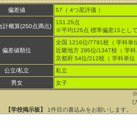
偏差値
57（
4
つ星評価 ）
151.25点
合計概算(250点満点)
※平均125点 標準偏差15とし
全国 1216位/7791校（ 学科単
偏差値順位
近畿地方 295位/1347校（ 学
京都府 54位/212校（ 学科単位
公立/私立
私立
男女
女子
【学校掲示板】
1
件目の書込みをお願いします。