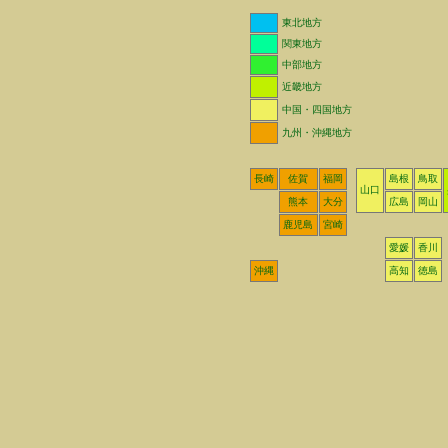
東北地方
関東地方
中部地方
近畿地方
中国・四国地方
九州・沖縄地方
長崎
佐賀
福岡
島根
鳥取
山口
熊本
大分
広島
岡山
鹿児島
宮崎
愛媛
香川
沖縄
高知
徳島