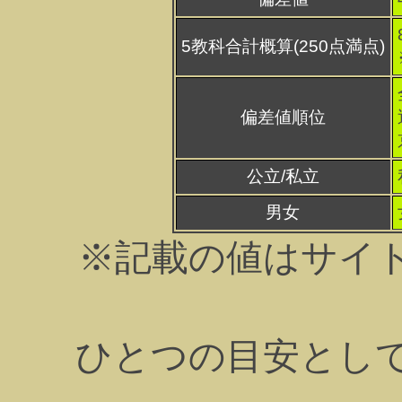
5教科合計概算(250点満点)
偏差値順位
公立/私立
男女
※記載の値はサイ
ひとつの目安とし