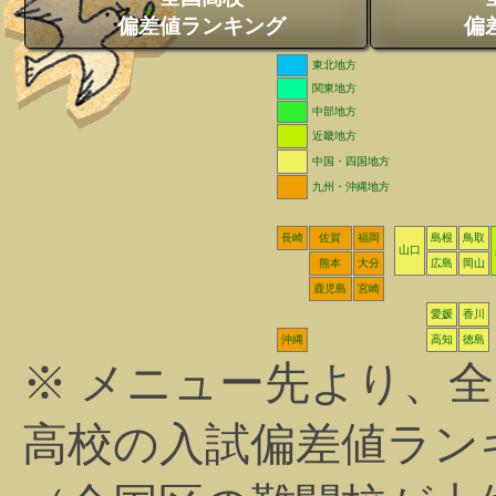
偏差値ランキング
偏
東北地方
関東地方
中部地方
近畿地方
中国・四国地方
九州・沖縄地方
長崎
佐賀
福岡
島根
鳥取
山口
熊本
大分
広島
岡山
鹿児島
宮崎
愛媛
香川
沖縄
高知
徳島
※ メニュー先より、
高校の入試偏差値ラン