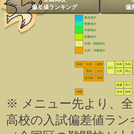
偏差値ランキング
偏
東北地方
関東地方
中部地方
近畿地方
中国・四国地方
九州・沖縄地方
長崎
佐賀
福岡
島根
鳥取
山口
熊本
大分
広島
岡山
鹿児島
宮崎
愛媛
香川
沖縄
高知
徳島
※ メニュー先より、
高校の入試偏差値ラン