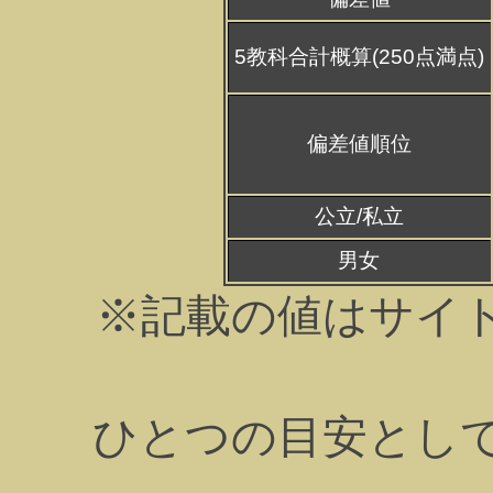
5教科合計概算(250点満点)
偏差値順位
公立/私立
男女
※記載の値はサイ
ひとつの目安とし