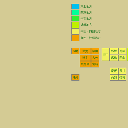
東北地方
関東地方
中部地方
近畿地方
中国・四国地方
九州・沖縄地方
長崎
佐賀
福岡
島根
鳥取
山口
熊本
大分
広島
岡山
鹿児島
宮崎
愛媛
香川
沖縄
高知
徳島