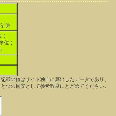
て計算
位 ）
科単位 ）
 ）
※記載の値はサイト独自に算出したデータであり、
ひとつの目安として参考程度にとどめてください。