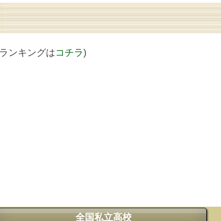
値ランキングは
コチラ
)
全国私立高校