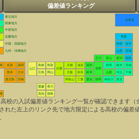
偏差値ランキング
東北地方
北海道
関東地方
中部地方
近畿地方
青森
中国・四国地方
秋田
岩手
九州・沖縄地方
山形
宮城
石川
富山
新潟
福島
崎
佐賀
福岡
島根
鳥取
京都
滋賀
福井
群馬
栃木
茨城
山口
兵庫
長野
熊本
大分
広島
岡山
大阪
奈良
岐阜
山梨
埼玉
千葉
鹿児島
宮崎
和歌山
三重
愛知
静岡
神奈川
東京
愛媛
香川
縄
高知
徳島
立高校の入試偏差値ランキング一覧が確認できます（
された左上のリンク先で地方限定による高校の偏差
。