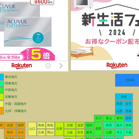
東北地方
北海道
関東地方
中部地方
近畿地方
青森
中国・四国地方
秋田
岩手
九州・沖縄地方
山形
宮城
石川
富山
新潟
福島
崎
佐賀
福岡
島根
鳥取
京都
滋賀
福井
群馬
栃木
茨城
山口
兵庫
長野
熊本
大分
広島
岡山
大阪
奈良
岐阜
山梨
埼玉
千葉