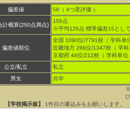
偏差値
58（
4
つ星評価 ）
155点
合計概算(250点満点)
※平均125点 標準偏差15とし
全国 1090位/7791校（ 学科単
偏差値順位
近畿地方 266位/1347校（ 学
京都府 44位/212校（ 学科単位
公立/私立
私立
男女
共学
【学校掲示板】
1
件目の書込みをお願いします。