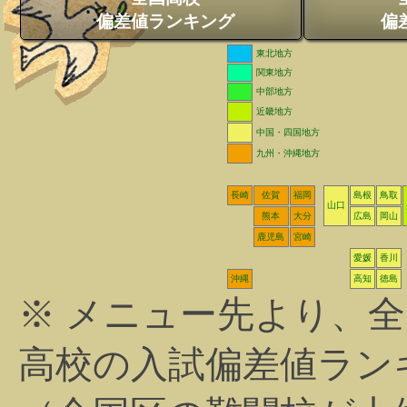
偏差値ランキング
偏
東北地方
関東地方
中部地方
近畿地方
中国・四国地方
九州・沖縄地方
長崎
佐賀
福岡
島根
鳥取
山口
熊本
大分
広島
岡山
鹿児島
宮崎
愛媛
香川
沖縄
高知
徳島
※ メニュー先より、
高校の入試偏差値ラン