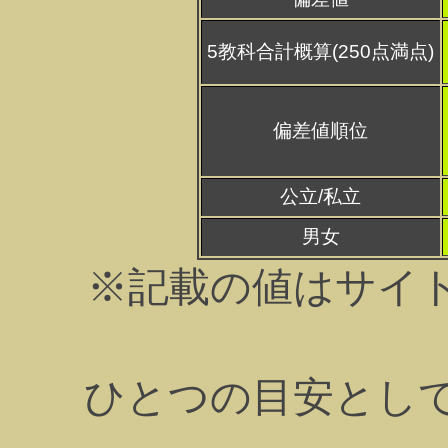
5教科合計概算(250点満点)
偏差値順位
公立/私立
男女
※記載の値はサイ
ひとつの目安とし