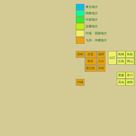
東北地方
関東地方
中部地方
近畿地方
中国・四国地方
九州・沖縄地方
長崎
佐賀
福岡
島根
鳥取
山口
熊本
大分
広島
岡山
鹿児島
宮崎
愛媛
香川
沖縄
高知
徳島